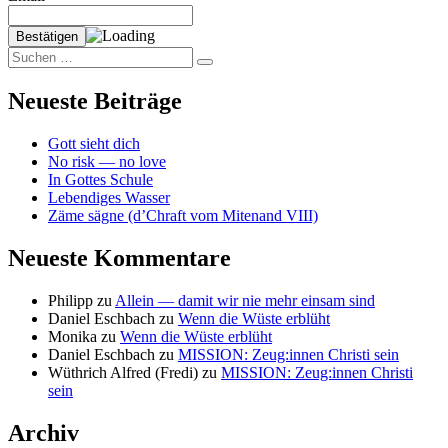
Suchen
Suchen
nach:
Neueste Beiträge
Gott sieht dich
No risk — no love
In Gottes Schule
Lebendiges Wasser
Zäme sägne (d’Chraft vom Mitenand VIII)
Neueste Kommentare
Philipp
zu
Allein — damit wir nie mehr einsam sind
Daniel Eschbach
zu
Wenn die Wüste erblüht
Monika
zu
Wenn die Wüste erblüht
Daniel Eschbach
zu
MISSION: Zeug:innen Christi sein
Wüthrich Alfred (Fredi)
zu
MISSION: Zeug:innen Christi
sein
Archiv