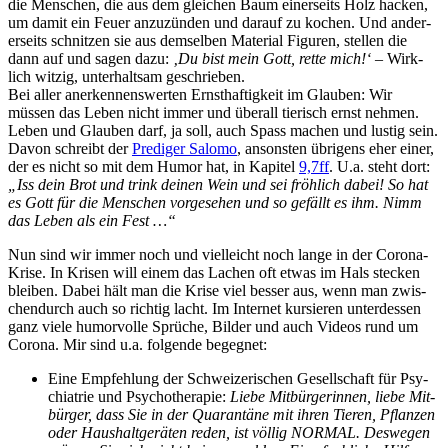
die Men­schen, die aus dem gle­ichen Baum ein­er­seits Holz hack­en,
um damit ein Feuer anzuzün­den und darauf zu kochen. Und ander­
er­seits schnitzen sie aus dem­sel­ben Mate­r­i­al Fig­uren, stellen die
dann auf und sagen dazu:
‚Du bist mein Gott, rette mich!‘
– Wirk­
lich witzig, unter­halt­sam geschrieben.
Bei aller anerken­nenswerten Ern­sthaftigkeit im Glauben: Wir
müssen das Leben nicht immer und über­all tierisch ernst nehmen.
Leben und Glauben darf, ja soll, auch Spass machen und lustig sein.
Davon schreibt der
Predi­ger Salo­mo
, anson­sten übri­gens eher ein­er,
der es nicht so mit dem Humor hat, in Kapi­tel
9,7ff
. U.a. ste­ht dort:
„Iss dein Brot und trink deinen Wein und sei fröh­lich dabei! So hat
es Gott für die Men­schen vorge­se­hen und so gefällt es ihm. Nimm
das Leben als ein Fest …“
Nun sind wir immer noch und vielle­icht noch lange in der Coro­na-
Krise. In Krisen will einem das Lachen oft etwas im Hals steck­en
bleiben. Dabei hält man die Krise viel bess­er aus, wenn man zwis­
chen­durch auch so richtig lacht. Im Inter­net kur­sieren unter­dessen
ganz viele humor­volle Sprüche, Bilder und auch Videos rund um
Coro­na. Mir sind u.a. fol­gende begegnet:
Eine Empfehlung der Schweiz­erischen Gesellschaft für Psy­
chi­a­trie und Psy­chother­a­pie:
Liebe Mit­bürg­erin­nen, liebe Mit­
bürg­er, dass Sie in der Quar­an­täne mit ihren Tieren, Pflanzen
oder Haushalt­geräten reden, ist völ­lig NORMAL. Deswe­gen