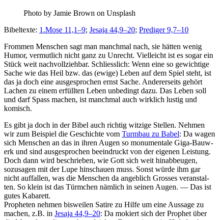
Pho­to by Jamie Brown on Unsplash
Bibel­texte:
1.Mose 11,1–9
;
Jesa­ja 44,9–20
;
Predi­ger 9,7–10
From­men Men­schen sagt man manch­mal nach, sie hät­ten wenig
Humor, ver­mut­lich nicht ganz zu Unrecht. Vielle­icht ist es sog­ar ein
Stück weit nachvol­lziehbar. Schliesslich: Wenn eine so gewichtige
Sache wie das Heil bzw. das (ewige) Leben auf dem Spiel ste­ht, ist
das ja doch eine aus­ge­sprochen ernst Sache. Ander­er­seits gehört
Lachen zu einem erfüll­ten Leben unbe­d­ingt dazu. Das Leben soll
und darf Spass machen, ist manch­mal auch wirk­lich lustig und
komisch.
Es gibt ja doch in der Bibel auch richtig witzige Stellen. Nehmen
wir zum Beispiel die Geschichte vom
Turm­bau zu Babel
: Da wagen
sich Men­schen an das in ihren Augen so mon­u­men­tale Giga-Bauw­
erk und sind aus­ge­sprochen beein­druckt von der eige­nen Leis­tung.
Doch dann wird beschrieben, wie Gott sich weit hin­abbeu­gen,
sozusagen mit der Lupe hin­schauen muss. Son­st würde ihm gar
nicht auf­fall­en, was die Men­schen da ange­blich Gross­es ver­anstal­
ten. So klein ist das Türm­chen näm­lich in seinen Augen. — Das ist
gutes Kabarett.
Propheten nehmen bisweilen Satire zu Hil­fe um eine Aus­sage zu
machen, z.B. in
Jesa­ja 44,9–20
: Da mok­iert sich der Prophet über