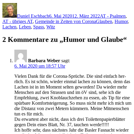
Autor
Veröffentlicht
Kategorien
am
Daniel Eschbach
6. Mai 2020
12. März 2022
AT - Psalmen
,
Schlagwörter
AT - übriges AT
,
Gemeinde in Zeiten von Corona
Glauben
,
Humor
,
Lachen
,
Leben
,
Spass
,
Witz
2 Kommentare zu „Humor und Glaube“
Barbara Weber
sagt:
6. Mai 2020 um 18:57 Uhr
Vie­len Dank für die Coro­na-Sprüche. Die sind ein­fach her­
rlich. Es ist schön, wieder ein­mal lachen zu kön­nen, denn das
Lachen ist in im Moment sel­ten gewor­den! Da wieder mehr
Men­schen auf den Strassen und im öV sind, sehe ich die
Empfehlung, zwei Knoblauchze­hen zu essen, als Tip für eine
spür­bare Kom­fort­steigerung. So muss nicht mehr ich mich um
die Dis­tanz von zwei Metern küm­mern. Meine Mit­men­schen
tun es für mich.
Du erwartest aber nicht, dass ich drei Toi­let­ten­pa­pierblät­ter
gegen Dein eines Blatt, Nr. 37, tauchen werde!!!!!
Ich hoffe sehr, dass näch­stes Jahr die Basler Fas­nacht wieder