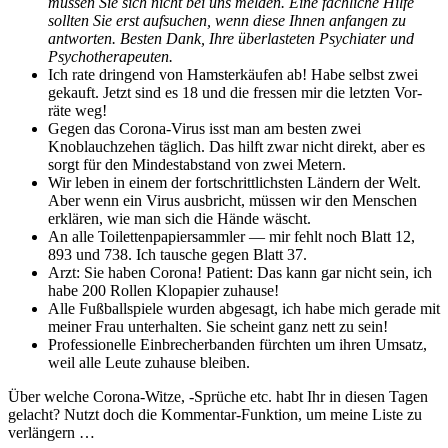
müssen Sie sich nicht bei uns melden. Eine fach­liche Hil­fe
soll­ten Sie erst auf­suchen, wenn diese Ihnen anfan­gen zu
antworten. Besten Dank, Ihre über­lasteten Psy­chi­ater und
Psychotherapeuten.
Ich rate drin­gend von Ham­sterkäufen ab! Habe selb­st zwei
gekauft. Jet­zt sind es 18 und die fressen mir die let­zten Vor­
räte weg!
Gegen das Coro­na-Virus isst man am besten zwei
Knoblauchze­hen täglich. Das hil­ft zwar nicht direkt, aber es
sorgt für den Min­destab­stand von zwei Metern.
Wir leben in einem der fortschrit­tlich­sten Län­dern der Welt.
Aber wenn ein Virus aus­bricht, müssen wir den Men­schen
erk­lären, wie man sich die Hände wäscht.
An alle Toi­let­ten­pa­pier­samm­ler — mir fehlt noch Blatt 12,
893 und 738. Ich tausche gegen Blatt 37.
Arzt: Sie haben Coro­na! Patient: Das kann gar nicht sein, ich
habe 200 Rollen Klopa­pi­er zuhause!
Alle Fußball­spiele wur­den abge­sagt, ich habe mich ger­ade mit
mein­er Frau unter­hal­ten. Sie scheint ganz nett zu sein!
Pro­fes­sionelle Ein­brecherban­den fürcht­en um ihren Umsatz,
weil alle Leute zuhause bleiben.
Über welche Coro­na-Witze, ‑Sprüche etc. habt Ihr in diesen Tagen
gelacht? Nutzt doch die Kom­men­tar-Funk­tion, um meine Liste zu
verlängern …