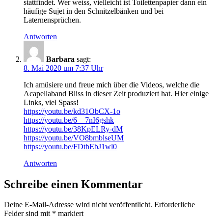
stat­tfind­et. Wer weiss, vielle­icht ist Toi­let­ten­pa­pi­er dann ein
häu­fige Sujet in den Schnitzel­bänken und bei
Laternensprüchen.
Antworten
Barbara
sagt:
8. Mai 2020 um 7:37 Uhr
Ich amüsiere und freue mich über die Videos, welche die
Acapella­band Bliss in dieser Zeit pro­duziert hat. Hier einige
Links, viel Spass!
https://youtu.be/kd31ObCX-1o
https://youtu.be/6__7nI6gshk
https://youtu.be/38KpELRy-dM
https://youtu.be/VO8bmblseUM
https://youtu.be/FDtbEbJ1wl0
Antworten
Schreibe einen Kommentar
Deine E-Mail-Adresse wird nicht veröffentlicht.
Erforderliche
Felder sind mit
*
markiert