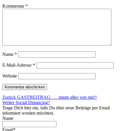
Kommentar
*
Name
*
E-Mail-Adresse
*
Website
Beitragsnavigation
Vorheriger
Zurück
GASTBEITRAG: … nimm alles von mir!!
Nächster
Beitrag:
Weiter
Social Distancing?
Beitrag:
Trage Dich hier ein, falls Du über neue Beiträge per Email
informiert werden möchtest.
Name
Email*