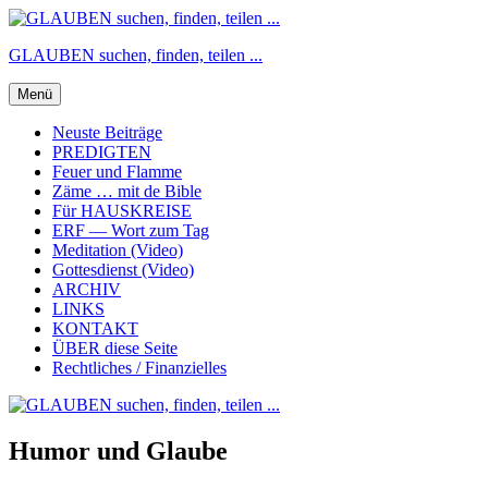
Zum
Inhalt
GLAUBEN suchen, finden, teilen ...
springen
Menü
Neuste Beiträge
PREDIGTEN
Feuer und Flamme
Zäme … mit de Bible
Für HAUSKREISE
ERF — Wort zum Tag
Meditation (Video)
Gottesdienst (Video)
ARCHIV
LINKS
KONTAKT
ÜBER diese Seite
Rechtliches / Finanzielles
Humor und Glaube