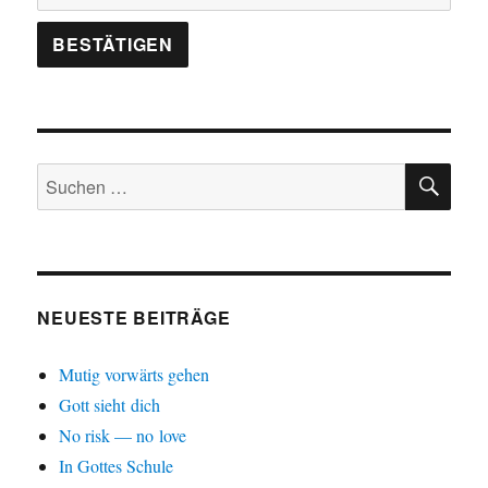
SU
Suchen
nach:
NEUESTE BEITRÄGE
Mutig vorwärts gehen
Gott sieht dich
No risk — no love
In Gottes Schule