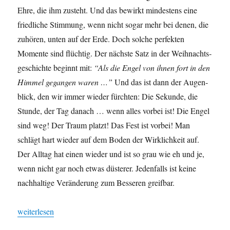
Ehre, die ihm zuste­ht. Und das bewirkt min­destens eine
friedliche Stim­mung, wenn nicht sog­ar mehr bei denen, die
zuhören, unten auf der Erde. Doch solche per­fek­ten
Momente sind flüchtig. Der näch­ste Satz in der Wei­h­nachts­
geschichte begin­nt mit:
“Als die Engel von ihnen fort in den
Him­mel gegan­gen waren …”
Und das ist dann der Augen­
blick, den wir immer wieder fürcht­en: Die Sekunde, die
Stunde, der Tag danach … wenn alles vor­bei ist! Die Engel
sind weg! Der Traum platzt! Das Fest ist vor­bei! Man
schlägt hart wieder auf dem Boden der Wirk­lichkeit auf.
Der All­t­ag hat einen wieder und ist so grau wie eh und je,
wenn nicht gar noch etwas düster­er. Jeden­falls ist keine
nach­haltige Verän­derung zum Besseren greifbar.
„Gehen — Sehen — Loben“
weit­er­lesen