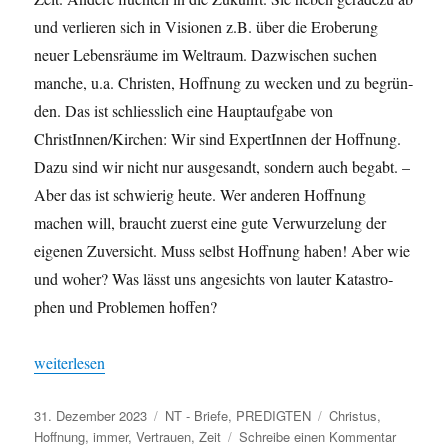
und ver­lieren sich in Visio­nen z.B. über die Eroberung
neuer Leben­sräume im Wel­traum. Dazwis­chen suchen
manche, u.a. Chris­ten, Hoff­nung zu weck­en und zu begrün­
den. Das ist schliesslich eine Haup­tauf­gabe von
ChristInnen/Kirchen: Wir sind Exper­tIn­nen der Hoff­nung.
Dazu sind wir nicht nur aus­ge­sandt, son­dern auch begabt. –
Aber das ist schwierig heute. Wer anderen Hoff­nung
machen will, braucht zuerst eine gute Ver­wurzelung der
eige­nen Zuver­sicht. Muss selb­st Hoff­nung haben! Aber wie
und woher? Was lässt uns angesichts von lauter Katas­tro­
phen und Prob­le­men hoffen?
„Gestern — Heute — Mor­gen — Immer“
weit­er­lesen
Veröffentlicht
Kategorien
Schlagwörter
31. Dezember 2023
NT - Briefe
,
PREDIGTEN
Christus
,
am
zu
Hoffnung
,
immer
,
Vertrauen
,
Zeit
Schreibe einen Kommentar