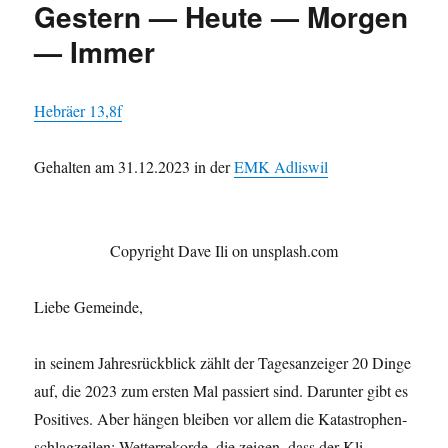
Gestern — Heute — Morgen
— Immer
Hebräer 13,8f
Gehal­ten am 31.12.2023 in der
EMK Adliswil
Copy­right Dave Ili on unsplash.com
Liebe Gemeinde,
in seinem Jahres­rück­blick zählt der Tage­sanzeiger 20 Dinge
auf, die 2023 zum ersten Mal passiert sind. Darunter gibt es
Pos­i­tives. Aber hän­gen bleiben vor allem die Katas­tro­phen­
schlagzeilen: Wet­ter­reko­rde, die zeigen, dass der Kli­