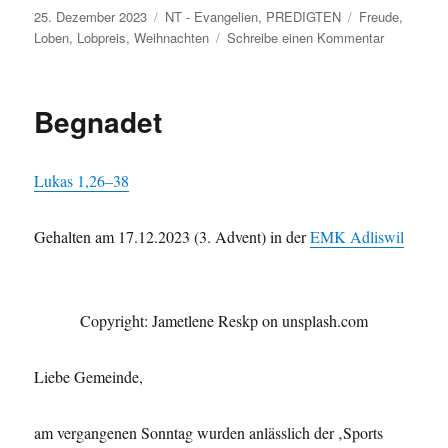
Veröffentlicht
Kategorien
Schlagwörter
25. Dezember 2023
NT - Evangelien
,
PREDIGTEN
Freude
,
am
zu
Loben
,
Lobpreis
,
Weihnachten
Schreibe einen Kommentar
Gehen
—
Sehen
Begnadet
— Loben
Lukas 1,26–38
Gehal­ten am 17.12.2023 (3. Advent) in der
EMK Adliswil
Copy­right: Jamet­lene Reskp on unsplash.com
Liebe Gemeinde,
am ver­gan­genen Son­ntag wur­den anlässlich der ‚Sports