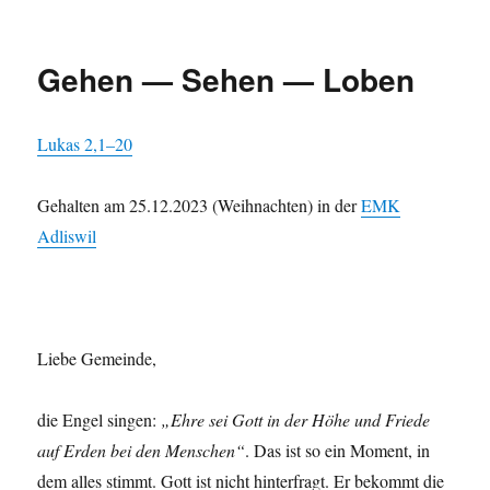
Gestern
—
Heute
Gehen — Sehen — Loben
—
Morgen
— Imme
Lukas 2,1–20
Gehal­ten am 25.12.2023 (Wei­h­nacht­en) in der
EMK
Adliswil
Liebe Gemeinde,
die Engel sin­gen:
„Ehre sei Gott in der Höhe und Friede
auf Erden bei den Men­schen“
. Das ist so ein Moment, in
dem alles stimmt. Gott ist nicht hin­ter­fragt. Er bekommt die