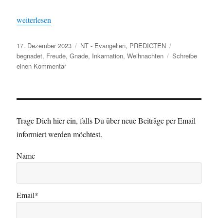
„Beg­nadet“
weit­er­lesen
Veröffentlicht
Kategorien
Schlagwörter
17. Dezember 2023
NT - Evangelien
,
PREDIGTEN
am
begnadet
,
Freude
,
Gnade
,
Inkarnation
,
Weihnachten
Schreibe
zu
einen Kommentar
Begnadet
Trage Dich hier ein, falls Du über neue Beiträge per Email
informiert werden möchtest.
Name
Email*