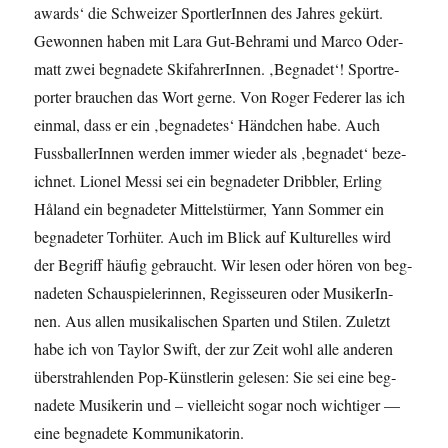
awards‘ die Schweiz­er Sport­lerIn­nen des Jahres gekürt.
Gewon­nen haben mit Lara Gut-Behra­mi und Mar­co Oder­
matt zwei beg­nadete Ski­fahrerIn­nen. ‚Beg­nadet‘! Sportre­
porter brauchen das Wort gerne. Von Roger Fed­er­er las ich
ein­mal, dass er ein ‚beg­nadetes‘ Händ­chen habe. Auch
Fuss­bal­lerIn­nen wer­den immer wieder als ‚beg­nadet‘ beze­
ich­net. Lionel Mes­si sei ein beg­nade­ter Drib­bler, Erling
Håland ein beg­nade­ter Mit­tel­stürmer, Yann Som­mer ein
beg­nade­ter Torhüter. Auch im Blick auf Kul­turelles wird
der Begriff häu­fig gebraucht. Wir lesen oder hören von beg­
nade­ten Schaus­pielerin­nen, Regis­seuren oder Musik­erIn­
nen. Aus allen musikalis­chen Sparten und Stilen. Zulet­zt
habe ich von Tay­lor Swift, der zur Zeit wohl alle anderen
über­strahlen­den Pop-Kün­st­lerin gele­sen: Sie sei eine beg­
nadete Musik­erin und – vielle­icht sog­ar noch wichtiger —
eine beg­nadete Kommunikatorin.