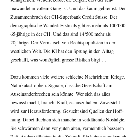
mawan­del in vollem Gang ist. Und das kaum gebremst. Der
Zusam­men­bruch der CH-Super­bank Cred­it Suisse. Der
demographis­che Wan­del: Erst­mals gibt es mehr als 100‘000
65-jährige in der CH. Und das sind 14‘500 mehr als
20jährige. Der Vor­marsch von Recht­spop­ulis­ten in der
west­lichen Welt. Die KI hat den Sprung in den All­t­ag
geschafft, was wom­öglich grosse Risiken birgt ….
Dazu kom­men viele weit­ere schlechte Nachricht­en: Kriege.
Naturkatas­tro­phen. Sig­nale, dass die Gesellschaft am
Auseinan­der­brechen sein kön­nte. Wer sich das alles
bewusst macht, braucht Kraft, es auszuhal­ten. Zuver­sicht
wird zur Her­aus­forderung. Gesucht sind Quellen der Hoff­
nung. Dabei flücht­en sich manche in verk­lärende Nos­tal­gie.
Sie schwär­men dann vor guten alten, ver­meintlich besseren
Zeit. Andere flücht­en in die Zukun­ft. Sie heben ger­adezu ab