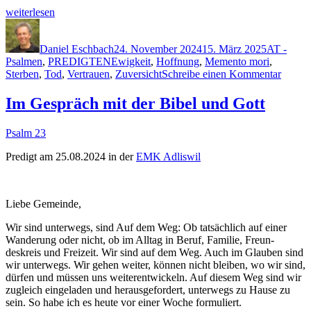
„Memen­
weit­er­lesen
to
Autor
Veröffentlicht
Kategorie
Mori“
am
Daniel Eschbach
24. November 2024
15. März 2025
AT -
Schlagwörter
Psalmen
,
PREDIGTEN
Ewigkeit
,
Hoffnung
,
Memento mori
,
zu
Sterben
,
Tod
,
Vertrauen
,
Zuversicht
Schreibe einen Kommentar
Memen
Mori
Im Gespräch mit der Bibel und Gott
Psalm 23
Predigt am 25.08.2024 in der
EMK Adliswil
Liebe Gemeinde,
Wir sind unter­wegs, sind Auf dem Weg: Ob tat­säch­lich auf ein­er
Wan­derung oder nicht, ob im All­t­ag in Beruf, Fam­i­lie, Fre­un­
deskreis und Freizeit. Wir sind auf dem Weg. Auch im Glauben sind
wir unter­wegs. Wir gehen weit­er, kön­nen nicht bleiben, wo wir sind,
dür­fen und müssen uns weit­er­en­twick­eln. Auf diesem Weg sind wir
zugle­ich ein­ge­laden und her­aus­ge­fordert, unter­wegs zu Hause zu
sein. So habe ich es heute vor ein­er Woche formuliert.