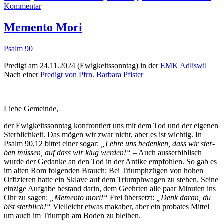
zu
Kommentar
Wenn
Freude
Memento Mori
ansteckt
Psalm 90
Predigt am 24.11.2024 (Ewigkeitsson­ntag) in der
EMK Adliswil
Nach ein­er
Predigt von Pfrn. Bar­bara Pfister
Liebe Gemeinde,
der Ewigkeitsson­ntag kon­fron­tiert uns mit dem Tod und der eige­nen
Sterblichkeit. Das mögen wir zwar nicht, aber es ist wichtig. In
Psalm 90,12 bit­tet ein­er sog­ar:
„Lehre uns bedenken, dass wir ster­
ben müssen, auf dass wir klug wer­den!“
– Auch ausser­bib­lisch
wurde der Gedanke an den Tod in der Antike emp­fohlen. So gab es
im alten Rom fol­gen­den Brauch: Bei Tri­umphzü­gen von hohen
Offizieren hat­te ein Sklave auf dem Tri­umph­wa­gen zu ste­hen. Seine
einzige Auf­gabe bestand darin, dem Geehrten alle paar Minuten ins
Ohr zu sagen:
„Memen­to mori!“
Frei über­set­zt:
„Denk daran, du
bist sterblich!“
Vielle­icht etwas mak­aber, aber ein pro­bates Mit­tel
um auch im Tri­umph am Boden zu bleiben.