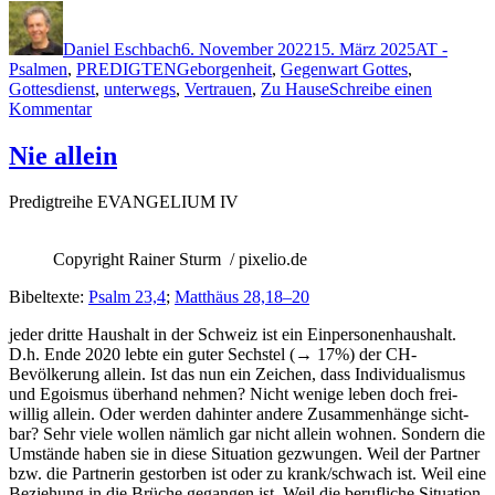
Gott
Autor
Veröffentlicht
Kategorien
zu Hause“
am
Daniel Eschbach
6. November 2022
15. März 2025
AT -
Schlagwörter
Psalmen
,
PREDIGTEN
Geborgenheit
,
Gegenwart Gottes
,
Gottesdienst
,
unterwegs
,
Vertrauen
,
Zu Hause
Schreibe einen
zu
Kommentar
Bei
Gott
Nie allein
zu Hause
Predigtrei­he EVANGELIUM IV
Copy­right Rain­er Sturm / pixelio.de
Bibel­texte:
Psalm 23,4
;
Matthäus 28,18–20
jed­er dritte Haushalt in der Schweiz ist ein Ein­per­so­n­en­haushalt.
D.h. Ende 2020 lebte ein guter Sech­s­tel (→ 17%) der CH-
Bevölkerung allein. Ist das nun ein Zeichen, dass Indi­vid­u­al­is­mus
und Ego­is­mus über­hand nehmen? Nicht wenige leben doch frei­
willig allein. Oder wer­den dahin­ter andere Zusam­men­hänge sicht­
bar? Sehr viele wollen näm­lich gar nicht allein wohnen. Son­dern die
Umstände haben sie in diese Sit­u­a­tion gezwun­gen. Weil der Part­ner
bzw. die Part­ner­in gestor­ben ist oder zu krank/schwach ist. Weil eine
Beziehung in die Brüche gegan­gen ist. Weil die beru­fliche Sit­u­a­tion