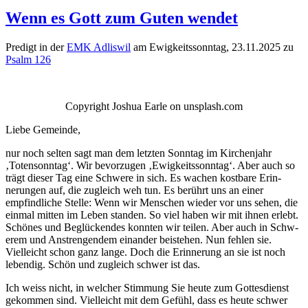
Wenn es Gott zum Guten wendet
Predigt in der
EMK Adliswil
am Ewigkeitsson­ntag, 23.11.2025 zu
Psalm 126
Copy­right Joshua Ear­le on unsplash.com
Liebe Gemeinde,
nur noch sel­ten sagt man dem let­zten Son­ntag im Kirchen­jahr
‚Toten­son­ntag‘. Wir bevorzu­gen ‚Ewigkeitsson­ntag‘. Aber auch so
trägt dieser Tag eine Schwere in sich. Es wachen kost­bare Erin­
nerun­gen auf, die zugle­ich weh tun. Es berührt uns an ein­er
empfind­liche Stelle: Wenn wir Men­schen wieder vor uns sehen, die
ein­mal mit­ten im Leben standen. So viel haben wir mit ihnen erlebt.
Schönes und Beglück­endes kon­nten wir teilen. Aber auch in Schw­
erem und Anstren­gen­dem einan­der beis­te­hen. Nun fehlen sie.
Vielle­icht schon ganz lange. Doch die Erin­nerung an sie ist noch
lebendig. Schön und zugle­ich schw­er ist das.
Ich weiss nicht, in welch­er Stim­mung Sie heute zum Gottes­di­enst
gekom­men sind. Vielle­icht mit dem Gefühl, dass es heute schw­er