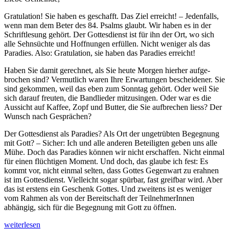
Grat­u­la­tion! Sie haben es geschafft. Das Ziel erre­icht! – Jeden­falls,
wenn man dem Beter des 84. Psalms glaubt. Wir haben es in der
Schriftle­sung gehört. Der Gottes­di­enst ist für ihn der Ort, wo sich
alle Sehn­süchte und Hoff­nun­gen erfüllen. Nicht weniger als das
Paradies. Also: Grat­u­la­tion, sie haben das Paradies erreicht!
Haben Sie damit gerech­net, als Sie heute Mor­gen hier­her aufge­
brochen sind? Ver­mut­lich waren Ihre Erwartun­gen beschei­den­er. Sie
sind gekom­men, weil das eben zum Son­ntag gehört. Oder weil Sie
sich darauf freuten, die Band­lieder mitzusin­gen. Oder war es die
Aus­sicht auf Kaf­fee, Zopf und But­ter, die Sie auf­brechen liess? Der
Wun­sch nach Gesprächen?
Der Gottes­di­enst als Paradies? Als Ort der ungetrübten Begeg­nung
mit Gott? – Sich­er: Ich und alle anderen Beteiligten geben uns alle
Mühe. Doch das Paradies kön­nen wir nicht erschaf­fen. Nicht ein­mal
für einen flüchti­gen Moment. Und doch, das glaube ich fest: Es
kommt vor, nicht ein­mal sel­ten, dass Gottes Gegen­wart zu erah­nen
ist im Gottes­di­enst. Vielle­icht sog­ar spür­bar, fast greif­bar wird. Aber
das ist erstens ein Geschenk Gottes. Und zweit­ens ist es weniger
vom Rah­men als von der Bere­itschaft der Teil­nehmerIn­nen
abhängig, sich für die Begeg­nung mit Gott zu öffnen.
„Bei
weit­er­lesen