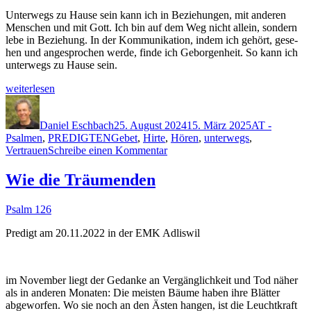
Unter­wegs zu Hause sein kann ich in Beziehun­gen, mit anderen
Men­schen und mit Gott. Ich bin auf dem Weg nicht allein, son­dern
lebe in Beziehung. In der Kom­mu­nika­tion, indem ich gehört, gese­
hen und ange­sprochen werde, finde ich Gebor­gen­heit. So kann ich
unter­wegs zu Hause sein.
„Im
weit­er­lesen
Gespräch
Autor
Veröffentlicht
Kategorien
mit
am
der
Daniel Eschbach
25. August 2024
15. März 2025
AT -
Schlagwörter
Bibel
Psalmen
,
PREDIGTEN
Gebet
,
Hirte
,
Hören
,
unterwegs
,
zu
und Gott“
Vertrauen
Schreibe einen Kommentar
Im
Gespräch
Wie die Träumenden
mit
der
Psalm 126
Bibel
und Gott
Predigt am 20.11.2022 in der EMK Adliswil
im Novem­ber liegt der Gedanke an Vergänglichkeit und Tod näher
als in anderen Monat­en: Die meis­ten Bäume haben ihre Blät­ter
abge­wor­fen. Wo sie noch an den Ästen hangen, ist die Leuchtkraft