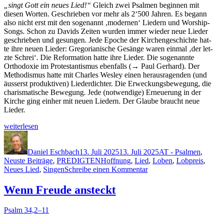
„singt Gott ein neues Lied!“
Gle­ich zwei Psalmen begin­nen mit
diesen Worten. Geschrieben vor mehr als 2‘500 Jahren. Es begann
also nicht erst mit den soge­nan­nt ‚mod­er­nen‘ Liedern und Wor­ship-
Songs. Schon zu Davids Zeit­en wur­den immer wieder neue Lieder
geschrieben und gesun­gen. Jede Epoche der Kirchengeschichte hat­
te ihre neuen Lieder: Gre­go­ri­an­is­che Gesänge waren ein­mal ‚der let­
zte Schrei‘. Die Ref­or­ma­tion hat­te ihre Lieder. Die soge­nan­nte
Ortho­dox­ie im Protes­tantismus eben­falls (→ Paul Ger­hard). Der
Method­is­mus hat­te mit Charles Wes­ley einen her­aus­ra­gen­den (und
äusserst pro­duk­tiv­en) Liederdichter. Die Erweck­ungs­be­we­gung, die
charis­ma­tis­che Bewe­gung. Jede (notwendi­ge) Erneuerung in der
Kirche ging ein­her mit neuen Liedern. Der Glaube braucht neue
Lieder.
„Singt
weit­er­lesen
Gott
Autor
Veröffentlicht
Kategorien
neue
am
Lieder“
Daniel Eschbach
13. Juli 2025
13. Juli 2025
AT - Psalmen
,
Schlagwörter
Neuste Beiträge
,
PREDIGTEN
Hoffnung
,
Lied
,
Loben
,
Lobpreis
,
zu
Neues Lied
,
Singen
Schreibe einen Kommentar
Singt
Gott
Wenn Freude ansteckt
neue
Lieder
Psalm 34,2–11