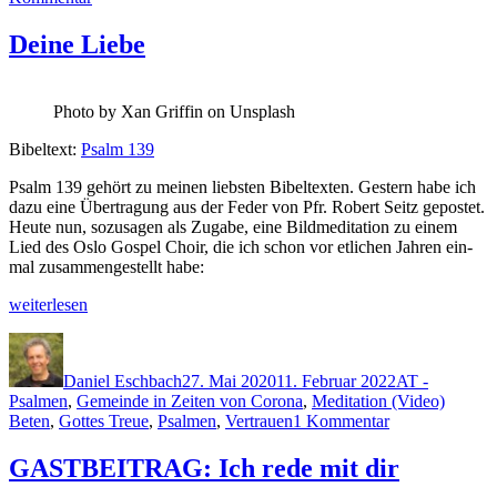
Nie
allein
Deine Liebe
Pho­to by Xan Grif­fin on Unsplash
Bibel­text:
Psalm 139
Psalm 139 gehört zu meinen lieb­sten Bibel­tex­ten. Gestern habe ich
dazu eine Über­tra­gung aus der Fed­er von Pfr. Robert Seitz gepostet.
Heute nun, sozusagen als Zugabe, eine Bildmed­i­ta­tion zu einem
Lied des Oslo Gospel Choir, die ich schon vor etlichen Jahren ein­
mal zusam­mengestellt habe:
„Deine
weit­er­lesen
Liebe“
Autor
Veröffentlicht
Kategorien
am
Daniel Eschbach
27. Mai 2020
11. Februar 2022
AT -
Schlag
Psalmen
,
Gemeinde in Zeiten von Corona
,
Meditation (Video)
zu
Beten
,
Gottes Treue
,
Psalmen
,
Vertrauen
1 Kommentar
Deine
Liebe
GASTBEITRAG: Ich rede mit dir