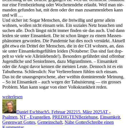
nur eine Fern­beziehung oder Woch­enen­de­he erlaubt. Weil man nie­
man­den gefun­den hat, mit dem oder der man zusam­men­leben kann
und will …
Und sich­er ist: Sog­ar Men­schen, die frei­willig und gerne allein
wohnen, wollen nicht ein­sam sein. Ein soziales Netz brauchen und
suchen alle. Doch längst nicht immer find­en sie das auch. Und dann
lei­den sie unter Ein­samkeit. Die ist schon länger zu einem Massen­
phänomen gewor­den. Die Pan­demie hat dies noch ver­stärkt. Aktuell
gibt etwa ein Drit­tel der Men­schen, die in der CH wohnen, an, dass
sie unter Ein­samkeits­ge­fühlen lei­den (Notabene: Das sind fast dop­
pelt so viele wie Allein­lebende!). Beson­ders gefährdet sind offen­bar
Jugendliche und Senior­In­nen, dazu Migran­tInnen. – Ein­samkeit
oder die Angst davor ken­nen die meis­ten Leute. Den­noch ist es ein
Tabuthe­ma. Schliesslich: Nur Ver­liererIn­nen fühlen sich ein­sam.
Das ist die unaus­ge­sproch­ene, aber wei­thin dominierende Mei­n­ung.
– So ist Ein­samkeit – auch wegen der Tabuisierung — ein gross­es
Prob­lem. Man kann sog­ar von ein­er Volk­skrankheit reden.
„Nie
weit­er­lesen
allein“
Autor
Veröffentlicht
Kategorien
am
Daniel Eschbach
5. Februar 2022
15. März 2025
AT -
Schlagwörter
Psalmen
,
NT - Evangelien
,
PREDIGTEN
Beziehung
,
Einsamkeit
,
Gegenwart Gottes
,
Gemeinschaft
,
Nähe Gottes
Schreibe einen
zu
Kommentar