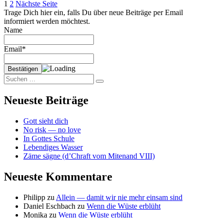
Seitennummerierung
Seite
Seite
GASTBEITRAG:
1
2
Nächste Seite
Ich
Trage Dich hier ein, falls Du über neue Beiträge per Email
der
rede
informiert werden möchtest.
Beiträge
mit dir
Name
Email*
Suchen
Suchen
nach:
Neueste Beiträge
Gott sieht dich
No risk — no love
In Gottes Schule
Lebendiges Wasser
Zäme sägne (d’Chraft vom Mitenand VIII)
Neueste Kommentare
Philipp
zu
Allein — damit wir nie mehr einsam sind
Daniel Eschbach
zu
Wenn die Wüste erblüht
Monika
zu
Wenn die Wüste erblüht