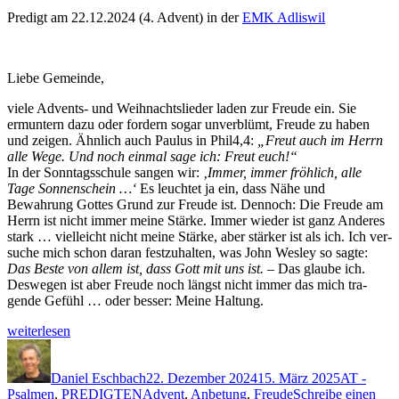
Predigt am 22.12.2024 (4. Advent) in der
EMK Adliswil
Liebe Gemeinde,
viele Advents- und Wei­h­nacht­slieder laden zur Freude ein. Sie
ermuntern dazu oder fordern sog­ar unverblümt, Freude zu haben
und zeigen. Ähn­lich auch Paulus in Phil4,4:
„Freut auch im Her­rn
alle Wege. Und noch ein­mal sage ich: Freut euch!“
In der Son­ntagss­chule san­gen wir:
‚Immer, immer fröh­lich, alle
Tage Son­nen­schein …‘
Es leuchtet ja ein, dass Nähe und
Bewahrung Gottes Grund zur Freude ist. Den­noch: Die Freude am
Her­rn ist nicht immer meine Stärke. Immer wieder ist ganz Anderes
stark … vielle­icht nicht meine Stärke, aber stärk­er ist als ich. Ich ver­
suche mich schon daran festzuhal­ten, was John Wes­ley so sagte:
Das Beste von allem ist, dass Gott mit uns ist.
– Das glaube ich.
Deswe­gen ist aber Freude noch längst nicht immer das mich tra­
gende Gefühl … oder bess­er: Meine Haltung.
„Wenn
weit­er­lesen
Freude
Autor
Veröffentlicht
Kategorie
ansteckt“
am
Daniel Eschbach
22. Dezember 2024
15. März 2025
AT -
Schlagwörter
Psalmen
,
PREDIGTEN
Advent
,
Anbetung
,
Freude
Schreibe einen