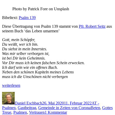
Pho­to by Patrick Fore on Unsplash
Bibel­text:
Psalm 139
Diese Über­tra­gung von Psalm 139 stammt von
Pfr. Robert Seitz
aus
seinem Buch ‘das Leben umarmen’
Gott, mein Schöpfer,
Du weißt, wer ich bin.
Du siehst in mein Inner­stes.
Was mir sel­ber ver­bor­gen ist,
ist bei Dir kein Geheim­nis.
Vor Dir muss ich keinen falschen Schein erweck­en.
Ich darf sein wie ein offenes Buch.
Neben den schö­nen Kapiteln meines Lebens
muss ich die Unschö­nen nicht verbergen
„GASTBEITRAG:
weit­er­lesen
Ich
Autor
Veröffentlicht
Kategorien
rede
am
mit dir“
Daniel Eschbach
26. Mai 2020
11. Februar 2022
AT -
Schlagwörter
Psalmen
,
Gastbeitrag
,
Gemeinde in Zeiten von Corona
Beten
,
Gottes
zu
Treue
,
Psalmen
,
Vertrauen
1 Kommentar