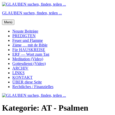
Zum
Inhalt
GLAUBEN suchen, finden, teilen ...
springen
Menü
Neuste Beiträge
PREDIGTEN
Feuer und Flamme
Zäme … mit de Bible
Für HAUSKREISE
ERF — Wort zum Tag
Meditation (Video)
Gottesdienst (Video)
ARCHIV
LINKS
KONTAKT
ÜBER diese Seite
Rechtliches / Finanzielles
Kategorie:
AT - Psalmen