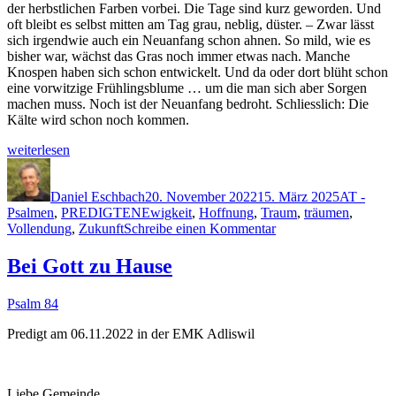
der herb­stlichen Far­ben vor­bei. Die Tage sind kurz gewor­den. Und
oft bleibt es selb­st mit­ten am Tag grau, neblig, düster. – Zwar lässt
sich irgend­wie auch ein Neuan­fang schon ahnen. So mild, wie es
bish­er war, wächst das Gras noch immer etwas nach. Manche
Knospen haben sich schon entwick­elt. Und da oder dort blüht schon
eine vor­witzige Früh­lings­blume … um die man sich aber Sor­gen
machen muss. Noch ist der Neuan­fang bedro­ht. Schliesslich: Die
Kälte wird schon noch kommen.
„Wie
weit­er­lesen
die
Autor
Veröffentlicht
Kategorie
Träu­
am
menden“
Daniel Eschbach
20. November 2022
15. März 2025
AT -
Schlagwörter
Psalmen
,
PREDIGTEN
Ewigkeit
,
Hoffnung
,
Traum
,
träumen
,
zu
Vollendung
,
Zukunft
Schreibe einen Kommentar
Wie
die
Bei Gott zu Hause
Träumenden
Psalm 84
Predigt am 06.11.2022 in der EMK Adliswil
Liebe Gemeinde,