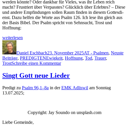
wer­den kön­nte? Oder dankbar für Vieles, was ihr Leben reich
macht? Frus­tri­ert über Ver­passtes? Glück­lich über Erlebtes? – Diese
und andere Empfind­un­gen sollen Raum find­en in diesem Gottes­di­
enst. Dazu helfen die Worte aus Psalm 126. Ich lese ihn gle­ich aus
der Basis Bibel. Der Psalm spricht von Sehn­sucht, Trost und
Hoffnung:
„Wenn
weit­er­lesen
es
Autor
Veröffentlicht
Kategorien
Gott
am
zum
Daniel Eschbach
23. November 2025
AT - Psalmen
,
Neuste
Schlagwörter
Guten
Beiträge
,
PREDIGTEN
Ewigkeit
,
Hoffnung
,
Tod
,
Trauer
,
zu
wen­
Trost
Schreibe einen Kommentar
Wenn
det“
es
Singt Gott neue Lieder
Gott
zum
Predigt zu
Psalm 96,1–8a
in der
EMK Adliswil
am Son­ntag
Guten
13.07.2025;
wendet
Copy­right: Jay Soun­do on unsplash.com
Liebe Gemeinde,