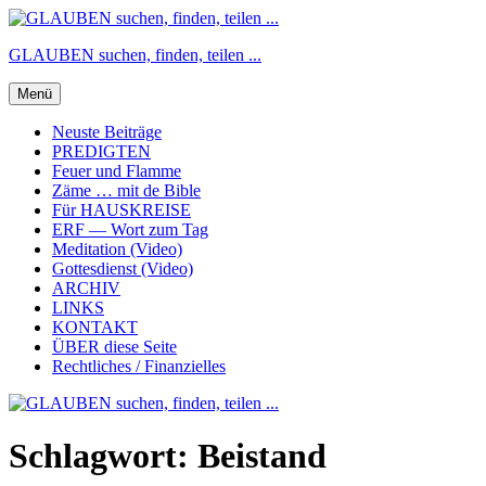
Zum
Inhalt
GLAUBEN suchen, finden, teilen ...
springen
Menü
Neuste Beiträge
PREDIGTEN
Feuer und Flamme
Zäme … mit de Bible
Für HAUSKREISE
ERF — Wort zum Tag
Meditation (Video)
Gottesdienst (Video)
ARCHIV
LINKS
KONTAKT
ÜBER diese Seite
Rechtliches / Finanzielles
Schlagwort:
Beistand