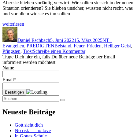
Aber sie blieben vor­läu­fig ver­wirrt. Wie soll­ten sie sich in der neuen
Sit­u­a­tion ori­en­tieren? Sie blieben unsich­er, wussten nicht recht, was
und vor allem wie sie es tun sollten.
„getröstet
weit­er­lesen
bzw.
Autor
Veröffentlicht
Kategorien
bei
am
Trost sein“
Daniel Eschbach
5. Juni 2022
15. März 2025
NT -
Schlagwörter
Evangelien
,
PREDIGTEN
Beistand
,
Feuer
,
Frieden
,
Heiliger Geist
,
zu
Pfingsten
,
Trost
Schreibe einen Kommentar
getröstet
Trage Dich hier ein, falls Du über neue Beiträge per Email
bzw.
informiert werden möchtest.
bei
Name
Trost sein
Email*
Suchen
Suchen
nach:
Neueste Beiträge
Gott sieht dich
No risk — no love
In Gottes Schule