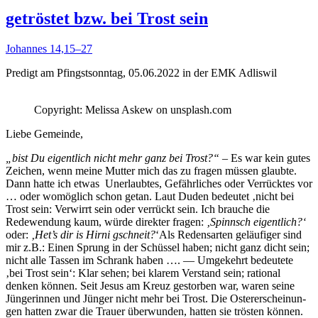
getröstet bzw. bei Trost sein
Johannes 14,15–27
Predigt am Pfin­gst­son­ntag, 05.06.2022 in der EMK Adliswil
Copy­right: Melis­sa Askew on unsplash.com
Liebe Gemeinde,
„bist Du eigentlich nicht mehr ganz bei Trost?“
– Es war kein gutes
Zeichen, wenn meine Mut­ter mich das zu fra­gen müssen glaubte.
Dann hat­te ich etwas Uner­laubtes, Gefährlich­es oder Ver­rück­tes vor
… oder wom­öglich schon getan. Laut Duden bedeutet ‚nicht bei
Trost sein: Ver­wirrt sein oder ver­rückt sein. Ich brauche die
Redewen­dung kaum, würde direk­ter fra­gen:
‚Spinnsch eigentlich?‘
oder:
‚Het’s dir is Hirni gschneit?
‘Als Reden­sarten geläu­figer sind
mir z.B.: Einen Sprung in der Schüs­sel haben; nicht ganz dicht sein;
nicht alle Tassen im Schrank haben …. — Umgekehrt bedeutete
‚bei Trost sein‘: Klar sehen; bei klarem Ver­stand sein; ratio­nal
denken kön­nen. Seit Jesus am Kreuz gestor­ben war, waren seine
Jün­gerin­nen und Jünger nicht mehr bei Trost. Die Oster­erschei­n­un­
gen hat­ten zwar die Trauer über­wun­den, hat­ten sie trösten kön­nen.