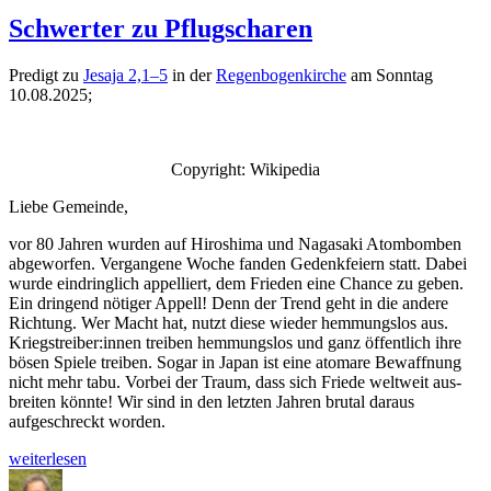
Schwerter zu Pflugscharen
Predigt zu
Jesa­ja 2,1–5
in der
Regen­bo­genkirche
am Son­ntag
10.08.2025;
Copy­right: Wikipedia
Liebe Gemeinde,
vor 80 Jahren wur­den auf Hiroshi­ma und Nagasa­ki Atom­bomben
abge­wor­fen. Ver­gan­gene Woche fan­den Gedenk­feiern statt. Dabei
wurde ein­dringlich appel­liert, dem Frieden eine Chance zu geben.
Ein drin­gend nötiger Appell! Denn der Trend geht in die andere
Rich­tung. Wer Macht hat, nutzt diese wieder hem­mungs­los aus.
Kriegstreiber:innen treiben hem­mungs­los und ganz öffentlich ihre
bösen Spiele treiben. Sog­ar in Japan ist eine atom­are Bewaffnung
nicht mehr tabu. Vor­bei der Traum, dass sich Friede weltweit aus­
bre­it­en kön­nte! Wir sind in den let­zten Jahren bru­tal daraus
aufgeschreckt worden.
„Schw­
weit­er­lesen
ert­
Autor
Veröffentlicht
Kategorien