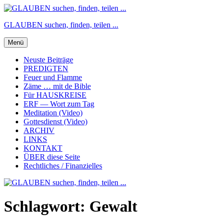
Zum
Inhalt
GLAUBEN suchen, finden, teilen ...
springen
Menü
Neuste Beiträge
PREDIGTEN
Feuer und Flamme
Zäme … mit de Bible
Für HAUSKREISE
ERF — Wort zum Tag
Meditation (Video)
Gottesdienst (Video)
ARCHIV
LINKS
KONTAKT
ÜBER diese Seite
Rechtliches / Finanzielles
Schlagwort:
Gewalt