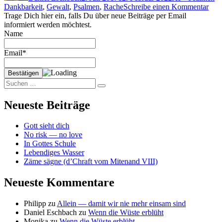
zu
Dankbarkeit
,
Gewalt
,
Psalmen
,
Rache
Schreibe einen Kommentar
Gew
Trage Dich hier ein, falls Du über neue Beiträge per Email
im
informiert werden möchtest.
Nam
Name
Gott
Email*
Suchen
Suchen
nach:
Neueste Beiträge
Gott sieht dich
No risk — no love
In Gottes Schule
Lebendiges Wasser
Zäme sägne (d’Chraft vom Mitenand VIII)
Neueste Kommentare
Philipp
zu
Allein — damit wir nie mehr einsam sind
Daniel Eschbach
zu
Wenn die Wüste erblüht
Monika
zu
Wenn die Wüste erblüht