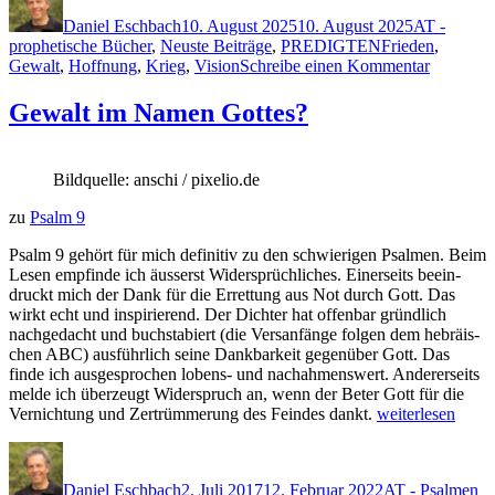
er
am
zu
Daniel Eschbach
10. August 2025
10. August 2025
AT -
Schlagwörter
Pflugscharen“
prophetische Bücher
,
Neuste Beiträge
,
PREDIGTEN
Frieden
,
zu
Gewalt
,
Hoffnung
,
Krieg
,
Vision
Schreibe einen Kommentar
Schwerte
zu
Gewalt im Namen Gottes?
Pflugsch
Bildquelle: anschi / pixelio.de
zu
Psalm 9
Psalm 9 gehört für mich defin­i­tiv zu den schwieri­gen Psalmen. Beim
Lesen empfinde ich äusserst Wider­sprüchliches. Ein­er­seits beein­
druckt mich der Dank für die Erret­tung aus Not durch Gott. Das
wirkt echt und inspiri­erend. Der Dichter hat offen­bar gründlich
nach­ge­dacht und buch­sta­biert (die Ver­san­fänge fol­gen dem hebräis­
chen ABC) aus­führlich seine Dankbarkeit gegenüber Gott. Das
finde ich ausge­spro­chen lobens- und nachah­menswert. Ander­er­seits
melde ich überzeugt Wider­spruch an, wenn der Beter Gott für die
„Gewalt
Ver­nich­tung und Zertrüm­merung des Fein­des dankt.
weit­er­lesen
im
Autor
Veröffentlicht
Kategorien
Sc
Namen
am
Gottes?“
Daniel Eschbach
2. Juli 2017
12. Februar 2022
AT - Psalmen