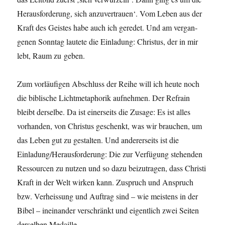
Her­aus­forderung, sich anzu­ver­trauen‘. Vom Leben aus der
Kraft des Geistes habe auch ich gere­det. Und am ver­gan­
genen Son­ntag lautete die Ein­ladung: Chris­tus, der in mir
lebt, Raum zu geben.
Zum vor­läu­fi­gen Abschluss der Rei­he will ich heute noch
die bib­lis­che Licht­metaphorik aufnehmen. Der Refrain
bleibt der­selbe. Da ist ein­er­seits die Zusage: Es ist alles
vorhan­den, von Chris­tus geschenkt, was wir brauchen, um
das Leben gut zu gestal­ten. Und ander­er­seits ist die
Einladung/Herausforderung: Die zur Ver­fü­gung ste­hen­den
Ressourcen zu nutzen und so dazu beizu­tra­gen, dass Christi
Kraft in der Welt wirken kann. Zus­pruch und Anspruch
bzw. Ver­heis­sung und Auf­trag sind – wie meis­tens in der
Bibel – ineinan­der ver­schränkt und eigentlich zwei Seit­en
der­sel­ben Medaille.