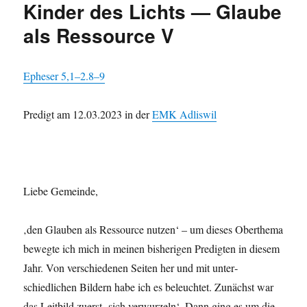
Kinder des Lichts — Glaube
als Ressource V
Eph­eser 5,1–2.8–9
Predigt am 12.03.2023 in der
EMK Adliswil
Liebe Gemeinde,
‚den Glauben als Ressource nutzen‘ – um dieses Oberthe­ma
bewegte ich mich in meinen bish­eri­gen Predigten in diesem
Jahr. Von ver­schiede­nen Seit­en her und mit unter­
schiedlichen Bildern habe ich es beleuchtet. Zunächst war
das Leit­bild zuerst ‚sich ver­wurzeln‘. Dann ging es um die