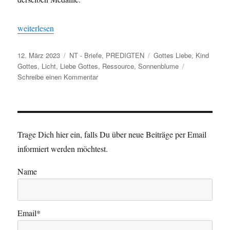
„Kinder des Lichts — Glaube als Ressource V“
weit­er­lesen
Veröffentlicht
Kategorien
Schlagwörter
12. März 2023
NT - Briefe
,
PREDIGTEN
Gottes Liebe
,
Kind
am
Gottes
,
Licht
,
Liebe Gottes
,
Ressource
,
Sonnenblume
zu
Schreibe einen Kommentar
Kinder
des
Lichts
—
Glaube
Trage Dich hier ein, falls Du über neue Beiträge per Email
als
informiert werden möchtest.
Ressource
V
Name
Email*