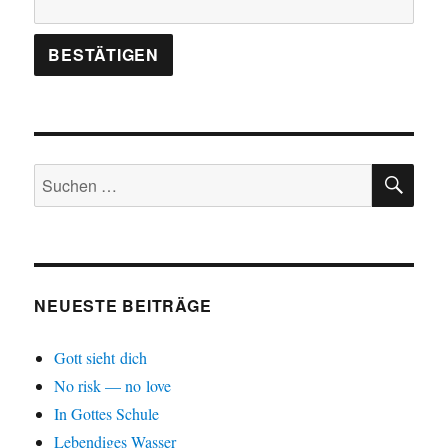
SU
Suchen
nach:
NEUESTE BEITRÄGE
Gott sieht dich
No risk — no love
In Gottes Schule
Lebendiges Wasser