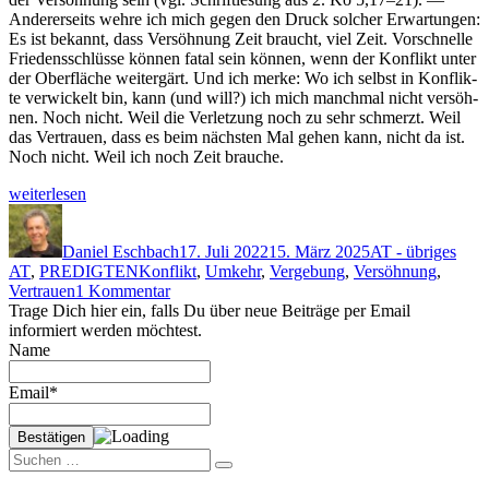
Ander­er­seits wehre ich mich gegen den Druck solch­er Erwartun­gen:
Es ist bekan­nt, dass Ver­söh­nung Zeit braucht, viel Zeit. Vorschnelle
Friedenss­chlüsse kön­nen fatal sein kön­nen, wenn der Kon­flikt unter
der Ober­fläche weit­ergärt. Und ich merke: Wo ich selb­st in Kon­flik­
te ver­wick­elt bin, kann (und will?) ich mich manch­mal nicht ver­söh­
nen. Noch nicht. Weil die Ver­let­zung noch zu sehr schmerzt. Weil
das Ver­trauen, dass es beim näch­sten Mal gehen kann, nicht da ist.
Noch nicht. Weil ich noch Zeit brauche.
„Ver­
weit­er­lesen
söh­
Autor
Veröffentlicht
Kategorien
nung
am
—
Daniel Eschbach
17. Juli 2022
15. März 2025
AT - übriges
Schlagwörter
oder:
AT
,
PREDIGTEN
Konflikt
,
Umkehr
,
Vergebung
,
Versöhnung
,
zu
Wenn
Vertrauen
1 Kommentar
Versöhnung
Gott
Trage Dich hier ein, falls Du über neue Beiträge per Email
—
das
informiert werden möchtest.
oder:
Vorze­
Name
Wenn
ichen
Gott
ändert“
Email*
das
Vorzeichen
ändert
Suchen
Suchen
nach: