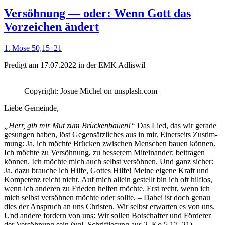
Versöhnung — oder: Wenn Gott das
Vorzeichen ändert
1. Mose 50,15–21
Predigt am 17.07.2022 in der EMK Adliswil
Copy­right: Josue Michel on unsplash.com
Liebe Gemeinde,
„Herr, gib mir Mut zum Brück­en­bauen!“
Das Lied, das wir ger­ade
gesun­gen haben, löst Gegen­sät­zlich­es aus in mir. Ein­er­seits Zus­tim­
mung: Ja, ich möchte Brück­en zwis­chen Men­schen bauen kön­nen.
Ich möchte zu Ver­söh­nung, zu besserem Miteinan­der: beitra­gen
kön­nen. Ich möchte mich auch selb­st ver­söh­nen. Und ganz sich­er:
Ja, dazu brauche ich Hil­fe, Gottes Hil­fe! Meine eigene Kraft und
Kom­pe­tenz reicht nicht. Auf mich allein gestellt bin ich oft hil­f­los,
wenn ich anderen zu Frieden helfen möchte. Erst recht, wenn ich
mich selb­st ver­söh­nen möchte oder sollte. – Dabei ist doch genau
dies der Anspruch an uns Chris­ten. Wir selb­st erwarten es von uns.
Und andere fordern von uns: Wir sollen Botschafter und Förder­er
der Ver­söh­nung sein (vgl. Schriftle­sung aus 2. Ko 5,17–21). —