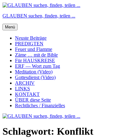
Zum
Inhalt
GLAUBEN suchen, finden, teilen ...
springen
Menü
Neuste Beiträge
PREDIGTEN
Feuer und Flamme
Zäme … mit de Bible
Für HAUSKREISE
ERF — Wort zum Tag
Meditation (Video)
Gottesdienst (Video)
ARCHIV
LINKS
KONTAKT
ÜBER diese Seite
Rechtliches / Finanzielles
Schlagwort:
Konflikt