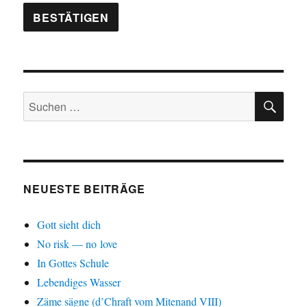
SU
Suchen
nach:
NEUESTE BEITRÄGE
Gott sieht dich
No risk — no love
In Gottes Schule
Lebendiges Wasser
Zäme sägne (d’Chraft vom Mitenand VIII)