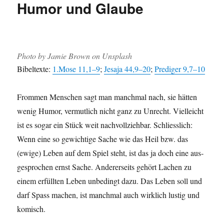
Humor und Glaube
Pho­to by Jamie Brown on Unsplash
Bibel­texte:
1.Mose 11,1–9
;
Jesa­ja 44,9–20
;
Predi­ger 9,7–10
From­men Men­schen sagt man manch­mal nach, sie hät­ten
wenig Humor, ver­mut­lich nicht ganz zu Unrecht. Vielle­icht
ist es sog­ar ein Stück weit nachvol­lziehbar. Schliesslich:
Wenn eine so gewichtige Sache wie das Heil bzw. das
(ewige) Leben auf dem Spiel ste­ht, ist das ja doch eine aus­
ge­sprochen ernst Sache. Ander­er­seits gehört Lachen zu
einem erfüll­ten Leben unbe­d­ingt dazu. Das Leben soll und
darf Spass machen, ist manch­mal auch wirk­lich lustig und
komisch.