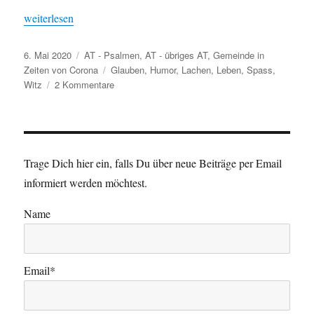
„Humor und Glaube“
weit­er­lesen
Veröffentlicht
Kategorien
6. Mai 2020
AT - Psalmen
,
AT - übriges AT
,
Gemeinde in
am
Schlagwörter
Zeiten von Corona
Glauben
,
Humor
,
Lachen
,
Leben
,
Spass
,
zu
Witz
2 Kommentare
Humor
und
Glaube
Trage Dich hier ein, falls Du über neue Beiträge per Email
informiert werden möchtest.
Name
Email*