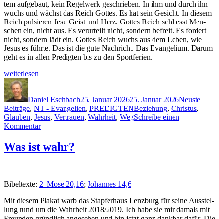
tem aufge­baut, kein Regel­w­erk geschrieben. In ihm und durch ihn
wuchs und wächst das Reich Gottes. Es hat sein Gesicht. In diesem
Reich pulsieren Jesu Geist und Herz. Gottes Reich schliesst Men­
schen ein, nicht aus. Es verurteilt nicht, son­dern befre­it. Es fordert
nicht, son­dern lädt ein. Gottes Reich wuchs aus dem Leben, wie
Jesus es führte. Das ist die gute Nachricht. Das Evan­geli­um. Darum
geht es in allen Predigten bis zu den Sportferien.
„Nur
weit­er­lesen
Jesus
Autor
Veröffentlicht
Kategorien
?!
am
(Gute
Daniel Eschbach
25. Januar 2026
25. Januar 2026
Neuste
Schlagwörter
Nachricht
Beiträge
,
NT - Evangelien
,
PREDIGTEN
Beziehung
,
Christus
,
III)“
Glauben
,
Jesus
,
Vertrauen
,
Wahrheit
,
Weg
Schreibe einen
zu
Kommentar
Nur
Jesus
Was ist wahr?
?!
(Gute
Nachricht
III)
Bibel­texte:
2. Mose 20,16
;
Johannes 14,6
Mit diesem Plakat warb das Stapfer­haus Lenzburg für seine Ausstel­
lung rund um die Wahrheit 2018/2019. Ich habe sie mir damals mit
Fre­un­den gründlich ange­se­hen und bin jet­zt ganz dankbar dafür. Die