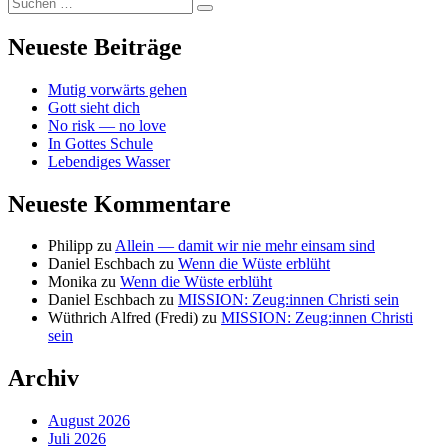
Suchen
Suchen
nach:
Neueste Beiträge
Mutig vorwärts gehen
Gott sieht dich
No risk — no love
In Gottes Schule
Lebendiges Wasser
Neueste Kommentare
Philipp
zu
Allein — damit wir nie mehr einsam sind
Daniel Eschbach
zu
Wenn die Wüste erblüht
Monika
zu
Wenn die Wüste erblüht
Daniel Eschbach
zu
MISSION: Zeug:innen Christi sein
Wüthrich Alfred (Fredi)
zu
MISSION: Zeug:innen Christi
sein
Archiv
August 2026
Juli 2026