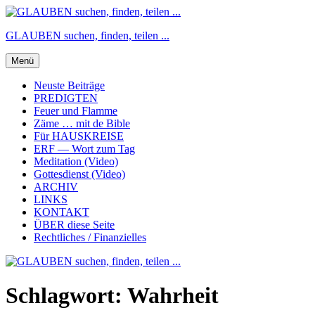
Zum
Inhalt
GLAUBEN suchen, finden, teilen ...
springen
Menü
Neuste Beiträge
PREDIGTEN
Feuer und Flamme
Zäme … mit de Bible
Für HAUSKREISE
ERF — Wort zum Tag
Meditation (Video)
Gottesdienst (Video)
ARCHIV
LINKS
KONTAKT
ÜBER diese Seite
Rechtliches / Finanzielles
Schlagwort:
Wahrheit