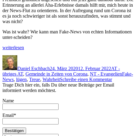
Erin­nerung an aller­lei Aha-Erleb­nisse damals hil­ft mir, mich heute in
der News-Flut zu ori­en­tieren. In der Aufre­gung rund um Coro­na ist
es ja noch schwieriger ist als son­st her­auszufind­en, was stimmt und
was nicht?
Was ist wahr? Wie kann man Fake-News von echt­en Infor­ma­tio­nen
unter-scheiden?
„Was
weit­er­lesen
ist wahr?“
Autor
Veröffentlicht
Kategorien
am
Daniel Eschbach
24. März 2020
12. Februar 2022
AT -
Schlag
übriges AT
,
Gemeinde in Zeiten von Corona
,
NT - Evangelien
Fake-
zu
News
,
lügen
,
Treue
,
Wahrheit
Schreibe einen Kommentar
Was
Trage Dich hier ein, falls Du über neue Beiträge per Email
ist wahr?
informiert werden möchtest.
Name
Email*