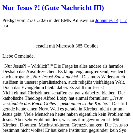
Nur Jesus ?! (Gute Nachricht III)
Predigt vom 25.01.2026 in der EMK Adliswil zu
Johannes 14,1–7
u.a.
erstellt mit Microsoft 365 Copilot
Liebe Gemeinde,
„Nur Jesus?! – Wirk­lich?!“ Die Frage ist alles andere als harm­los.
Deshalb das Aus­rufeze­ichen. Es klingt eng, aus­gren­zend, vielle­icht
auch arro­gant:
„Nur Jesus! Son­st nichts!“
Das muss Wider­spruch
aus­lösen in unser­er plu­ral­is­tis­chen, auch religiös vielfälti­gen Welt.
Doch das Evan­geli­um bleibt dabei: Es zählt nur Jesus!
Nicht ein­mal Christ:innen schaf­fen es, ganz dabei zu bleiben. Der
katholis­che The­ologe Alfred Loisy hat ein­mal for­muliert:
„Jesus
verkün­dete das Reich Gottes – gekom­men ist die Kirche.“
Das trifft
ger­ade heute einen Nerv. Weil es ger­ade in Kirchen nicht nur um
Jesus geht. Viele Men­schen heute haben eigentlich kein Prob­lem mit
Jesus. Aber sehr wohl mit dem, was aus ihm gewor­den ist: Mit
Kirchen, Dog­men, Macht­struk­turen, Grenzziehun­gen. Die Jesus so
bes­timmt nicht wollte! Er hat keine Insti­tu­tion gegrün­det, kein Sys­