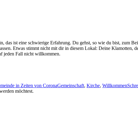
 das ist eine schwierige Erfahrung. Du gehst, so wie du bist, zum Beisp
ver­lassen. Etwas stimmt nicht mit dir in diesem Lokal: Deine Klam­ot­ten
uf jeden Fall nicht willkommen.
Schlagwörter
meinde in Zeiten von Corona
Gemeinschaft
,
Kirche
,
Willkommen
Schr
t werden möchtest.