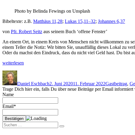
(d’Chraft
vom
Pho­to by Belin­da Few­ings on Unsplash
Mitenand
II)
Bibel­texte: z.B.
Matthäus 11,28
;
Lukas 15,11–32
;
Johannes 6,37
von
Pfr. Robert Seitz
aus seinem Buch ‘offene Fenster’
An einem Ort, in einem Kreis von Men­schen nicht willkom­men zu sein,
einem Teller die Notiz: Wir bit­ten Sie, unauf­fäl­lig dieses Lokal zu 
Oder du machst den Ein­druck, dass du nicht viel Geld hast. Du bist a
„GASTBEITRAG:
weit­er­lesen
Willkom­
Autor
Veröffentlicht
Kategorien
men
am
sein“
Daniel Eschbach
2. Juni 2020
11. Februar 2022
Gastbeitrag
,
Ge
Trage Dich hier ein, falls Du über neue Beiträge per Email informier
Name
Email*
Suchen
Suchen
nach: