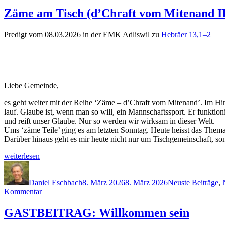
Zäme am Tisch (d’Chraft vom Mitenand II
Predigt vom 08.03.2026 in der EMK Adliswil zu
Hebräer 13,1–2
Liebe Gemeinde,
es geht weit­er mit der Rei­he ‘Zäme – d’Chraft vom Mite­nand’. Im Hin
lauf. Glaube ist, wenn man so will, ein Mannschaftss­port. Er funk­ti
und reift unser Glaube. Nur so wer­den wir wirk­sam in dieser Welt.
Ums ‘zäme Teile’ ging es am let­zten Son­ntag. Heute heisst das The­m
Darüber hin­aus geht es mir heute nicht nur um Tis­chge­mein­schaft, so
„Zäme
weit­er­lesen
am
Autor
Veröffentlicht
Kategorien
Tisch
am
(d’Chraft
Daniel Eschbach
8. März 2026
8. März 2026
Neuste Beiträge
,
zu
vom
Kommentar
Zäme
Mite­
am
nand
GASTBEITRAG: Willkommen sein
Tisch
II)“