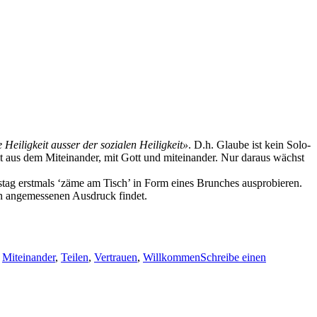
 Heiligkeit auss­er der sozialen Heiligkeit»
. D.h. Glaube ist kein Solo­
mt aus dem Miteinan­der, mit Gott und miteinan­der. Nur daraus wächst
ag erst­mals ‘zäme am Tisch’ in Form eines Brunch­es aus­pro­bieren.
en angemesse­nen Aus­druck findet.
,
Miteinander
,
Teilen
,
Vertrauen
,
Willkommen
Schreibe einen