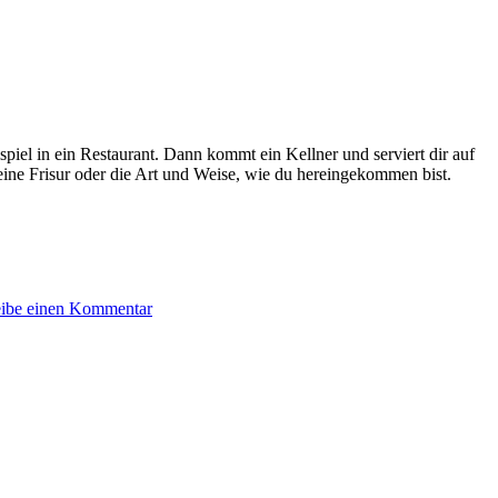
iel in ein Restau­rant. Dann kommt ein Kell­ner und serviert dir auf
, deine Frisur oder die Art und Weise, wie du hereingekom­men bist.
zu
GASTBEITRAG:
eibe einen Kommentar
Willkommen
sein