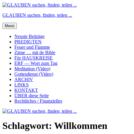
Zum
Inhalt
GLAUBEN suchen, finden, teilen ...
springen
Menü
Neuste Beiträge
PREDIGTEN
Feuer und Flamme
Zäme … mit de Bible
Für HAUSKREISE
ERF — Wort zum Tag
Meditation (Video)
Gottesdienst (Video)
ARCHIV
LINKS
KONTAKT
ÜBER diese Seite
Rechtliches / Finanzielles
Schlagwort:
Willkommen