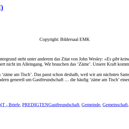
)
Copy­right: Bilder­saal EMK
­ter­grund ste­ht unter anderem das Zitat von John Wes­ley:
«Es gibt keine
on­iert nicht im Allein­gang. Wir brauchen das ‘Zäme’. Unsere Kraft kom
a ‘zäme am Tisch’. Das passt schon deshalb, weil wir am näch­sten Sam­st
n­dern generell um Gast­fre­und­schaft … die häu­fig ‘zäme am Tisch’ ein
Schlagwörter
NT - Briefe
,
PREDIGTEN
Gastfreundschaft
,
Gemeinde
,
Gemeinschaft