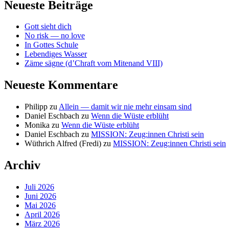
Neueste Beiträge
Gott sieht dich
No risk — no love
In Gottes Schule
Lebendiges Wasser
Zäme sägne (d’Chraft vom Mitenand VIII)
Neueste Kommentare
Philipp
zu
Allein — damit wir nie mehr einsam sind
Daniel Eschbach
zu
Wenn die Wüste erblüht
Monika
zu
Wenn die Wüste erblüht
Daniel Eschbach
zu
MISSION: Zeug:innen Christi sein
Wüthrich Alfred (Fredi)
zu
MISSION: Zeug:innen Christi sein
Archiv
Juli 2026
Juni 2026
Mai 2026
April 2026
März 2026