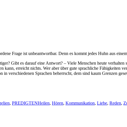
r­dene Frage ist unbeant­wort­bar. Denn es kommt jedes Huhn aus eine
er? Gibt es darauf eine Antwort? – Viele Men­schen heute ver­hal­ten s
en kann, erre­icht nichts. Wer aber über gute sprach­liche Fähigkeit­en v
n in ver­schiede­nen Sprachen beherrscht, dem sind kaum Gren­zen geset­z
Schlagwörter
elien
,
PREDIGTEN
Heilen
,
Hören
,
Kommunikation
,
Liebe
,
Reden
,
Z