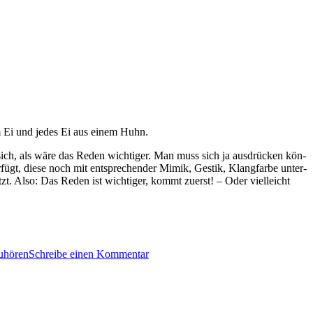
m Ei und jedes Ei aus einem Huhn.
ich, als wäre das Reden wichtiger. Man muss sich ja aus­drück­en kön­
er­fügt, diese noch mit entsprechen­der Mimik, Gestik, Klang­farbe unter­
t. Also: Das Reden ist wichtiger, kommt zuerst! – Oder vielle­icht
zu
Hören
uhören
Schreibe einen Kommentar
und
reden
lernen