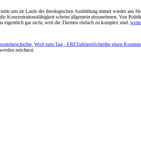
wurde uns im Laufe der theologi­schen Aus­bil­dung immer wieder ans He
nzentrationsfä­hig­keit scheint all­ge­mein abzu­nehmen. Von Poli­tik­ern
„Zuh
 eigentlich gar nicht, weil die The­men ein­fach zu kom­plex sind.
weit­e
ien
Schlagwörter
ostelgeschichte
,
Wort zum Tag - ERF
Zuhören
Schreibe einen Kommen
t werden möchtest.