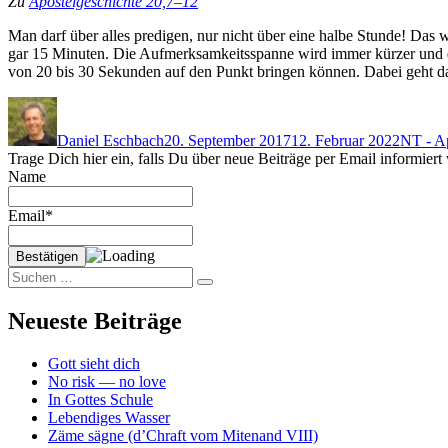
Zu
Apos­telgeschichte 20,7–12
Man darf über alles predi­gen, nur nicht über eine halbe Stunde! Das 
gar 15 Minuten. Die Auf­merksamkeitsspanne wird immer kürz­er und die Ko
von 20 bis 30 Sekun­den auf den Punkt brin­gen kön­nen. Dabei geht das
Autor
Veröffentlicht
Kategor
am
Daniel Eschbach
20. September 2017
12. Februar 2022
NT - Ap
Trage Dich hier ein, falls Du über neue Beiträge per Email informier
Name
Email*
Suchen
Suchen
nach:
Neueste Beiträge
Gott sieht dich
No risk — no love
In Gottes Schule
Lebendiges Wasser
Zäme sägne (d’Chraft vom Mitenand VIII)