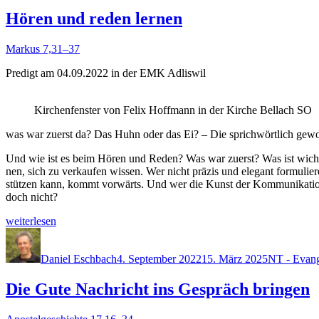
Hören und reden lernen
Markus 7,31–37
Predigt am 04.09.2022 in der EMK Adliswil
Kirchen­fen­ster von Felix Hoff­mann in der Kirche Bel­lach SO
was war zuerst da? Das Huhn oder das Ei? – Die sprich­wörtlich gewo
Und wie ist es beim Hören und Reden? Was war zuerst? Was ist wichtig
nen, sich zu verkaufen wis­sen. Wer nicht präzis und ele­gant for­mulier
stützen kann, kommt vor­wärts. Und wer die Kun­st der Kom­mu­nika­tio
doch nicht?
„Hören
weit­er­lesen
und
Autor
Veröffentlicht
Kategorien
reden
am
ler­
Daniel Eschbach
4. September 2022
15. März 2025
NT - Evang
nen“
Die Gute Nachricht ins Gespräch bringen