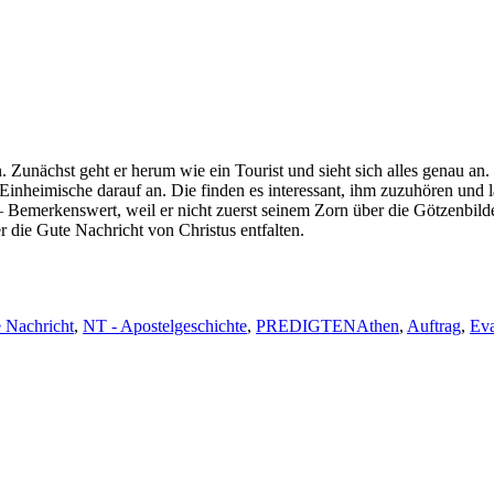
 Zunächst geht er herum wie ein Tourist und sieht sich alles genau an. Er
t Ein­heimis­che darauf an. Die find­en es inter­es­sant, ihm zuzuhören 
. – Bemerkenswert, weil er nicht zuerst seinem Zorn über die Götzen­bil
 die Gute Nachricht von Chris­tus entfalten.
Schlagwörter
 Nachricht
,
NT - Apostelgeschichte
,
PREDIGTEN
Athen
,
Auftrag
,
Ev