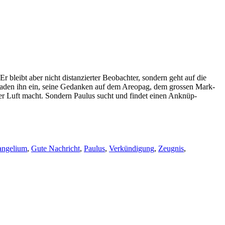
 bleibt aber nicht dis­tanziert­er Beobachter, son­dern geht auf die
und laden ihn ein, seine Gedanken auf dem Are­opag, dem grossen Mark­
der Luft macht. Son­dern Paulus sucht und find­et einen Anknüp­
angelium
,
Gute Nachricht
,
Paulus
,
Verkündigung
,
Zeugnis
,