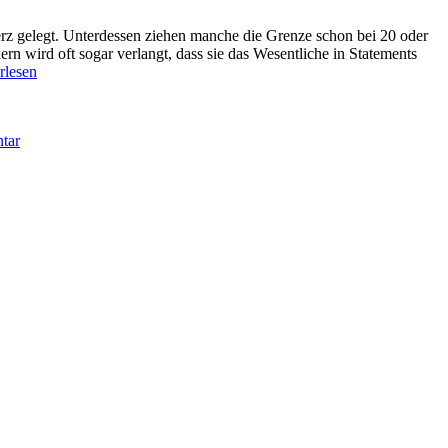
rz gelegt. Unter­dessen zie­hen manche die Gren­ze schon bei 20 oder
 wird oft sog­ar ver­langt, dass sie das We­sent­liche in State­ments
ören“
r­lesen
zu
Zuhören
tar