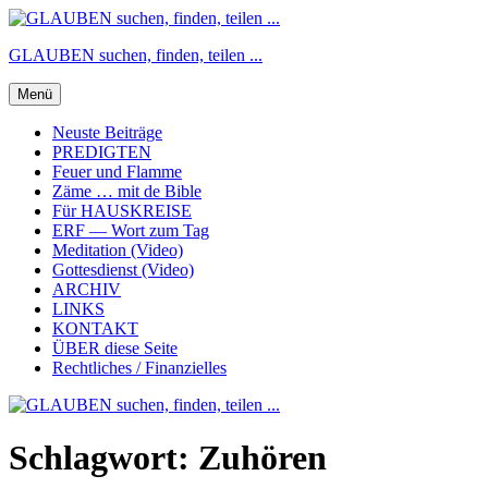
Zum
Inhalt
GLAUBEN suchen, finden, teilen ...
springen
Menü
Neuste Beiträge
PREDIGTEN
Feuer und Flamme
Zäme … mit de Bible
Für HAUSKREISE
ERF — Wort zum Tag
Meditation (Video)
Gottesdienst (Video)
ARCHIV
LINKS
KONTAKT
ÜBER diese Seite
Rechtliches / Finanzielles
Schlagwort:
Zuhören