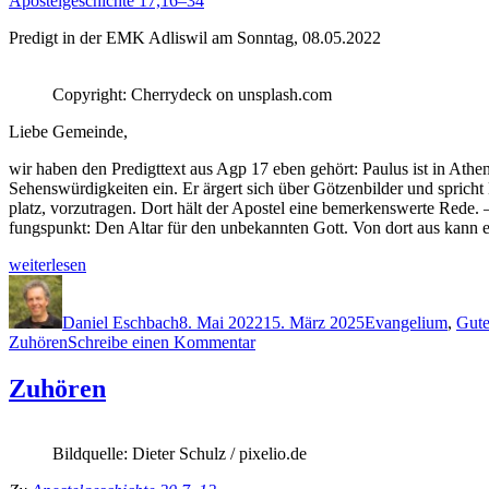
Apos­telgeschichte 17,16–34
Predigt in der EMK Adliswil am Son­ntag, 08.05.2022
Copy­right: Cher­ry­deck on unsplash.com
Liebe Gemeinde,
wir haben den Predigt­text aus Agp 17 eben gehört: Paulus ist in Athen.
Sehenswürdigkeit­en ein. Er ärg­ert sich über Götzen­bilder und sprich
platz, vorzu­tra­gen. Dort hält der Apos­tel eine bemerkenswerte Rede
fungspunkt: Den Altar für den unbekan­nten Gott. Von dort aus kann er
„Die
weit­er­lesen
Gute
Autor
Veröffentlicht
Kategorien
Nachricht
am
ins
Daniel Eschbach
8. Mai 2022
15. März 2025
Evangelium
,
Gute
zu
Gespräch
Zuhören
Schreibe einen Kommentar
Die
brin­
Gute
gen“
Zuhören
Nachricht
ins
Gespräch
Bildquelle: Dieter Schulz / pixelio.de
bringen