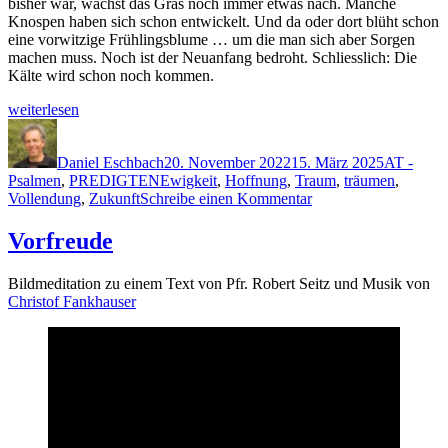
bish­er war, wächst das Gras noch immer etwas nach. Manche
Knospen haben sich schon entwick­elt. Und da oder dort blüht schon
eine vor­witzige Früh­lings­blume … um die man sich aber Sor­gen
machen muss. Noch ist der Neuan­fang bedro­ht. Schliesslich: Die
Kälte wird schon noch kommen.
„Wie
weit­er­lesen
die
Autor
Veröffentlicht
Kategorie
Träu­
am
menden“
Daniel Eschbach
20. November 2022
15. März 2025
AT -
Schlagwörter
Psalmen
,
PREDIGTEN
Ewigkeit
,
Hoffnung
,
Traum
,
träumen
,
zu
Vollendung
,
Zukunft
Schreibe einen Kommentar
Wie
die
Vorfreude
Träumenden
Bildmed­i­ta­tion zu einem Text von Pfr. Robert Seitz und Musik von
Christof Fankhauser