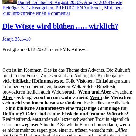
gehen“
Daniel Eschbach
9. August 2026
9. August 2026
Neuste
Schlagwörter
Beiträge
,
NT - Evangelien
,
PREDIGTEN
Aufbruch
,
Mut
,
neu
,
zu
Zukunft
Schreibe einen Kommentar
Mutig
vorwärts
Die Wüste wird blühen .…. wirklich?
gehen
Jesa­ja 35,1–10
Predigt am 04.12.2022 in der EMK Adliswil
Gott ist im Kom­men. Das ist das The­ma des Advents. Die Zukun­ft
rückt in den Fokus. Zu lesen sind am Anfang des Kirchen­jahres
viele
bib­lis­che Hoff­nung­s­texte
. Tolle Visio­nen. Ein­ladun­gen zum
Träu­men von ein­er neuen, besseren Welt. Solche Bibel­texte
provozieren freilich auch Wider­spruch.
Wenn und Aber
erwachen
:
Aber
das klingt
zu schön um wahr zu sein!
Wenn
die Men­schen
sich nicht von innen her­aus verän­dern,
bleibt alles unre­al­is­tisch.
–
Sind bib­lis­che Zukun­ft­s­texte eine tragfähige Grund­lage für
Hoff­nung?
Oder sind es nur Floskeln und fromme Wün­sche?
Real­itäts­fremd, ent­standen als let­zter schwach­er Trost in eigentlich
schon auswe­glos­er Sit­u­a­tion? So wie in Fil­men immer dann, wenn
es nichts mehr zu sagen gibt, ein­er zu trösten ver­sucht mit:
„Alles
wird gut!“
Und man hört, dass er selb­st gar nicht zu glauben wagt,