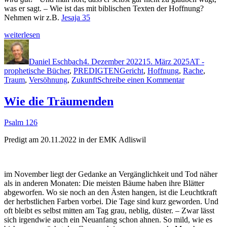
was er sagt. – Wie ist das mit bib­lis­chen Tex­ten der Hoff­nung?
Nehmen wir z.B.
Jesa­ja 35
„Die
weit­er­lesen
Wüste
Autor
Veröffentlicht
Kategorien
wird
am
blühen
Daniel Eschbach
4. Dezember 2022
15. März 2025
AT -
Schlagwörter
.
prophetische Bücher
,
PREDIGTEN
Gericht
,
Hoffnung
,
Rache
,
zu
….
Traum
,
Versöhnung
,
Zukunft
Schreibe einen Kommentar
Die
wirk­
Wüste
lich?“
Wie die Träumenden
wird
blühen
Psalm 126
.
….
Predigt am 20.11.2022 in der EMK Adliswil
wirklich?
im Novem­ber liegt der Gedanke an Vergänglichkeit und Tod näher
als in anderen Monat­en: Die meis­ten Bäume haben ihre Blät­ter
abge­wor­fen. Wo sie noch an den Ästen hangen, ist die Leuchtkraft
der herb­stlichen Far­ben vor­bei. Die Tage sind kurz gewor­den. Und
oft bleibt es selb­st mit­ten am Tag grau, neblig, düster. – Zwar lässt
sich irgend­wie auch ein Neuan­fang schon ahnen. So mild, wie es