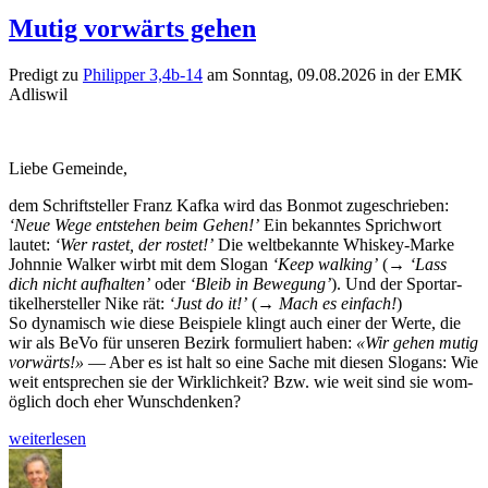
Mutig vorwärts gehen
Predigt zu
Philip­per 3,4b-14
am Son­ntag, 09.08.2026 in der EMK
Adliswil
Liebe Gemeinde,
dem Schrift­steller Franz Kaf­ka wird das Bon­mot zugeschrieben:
‘Neue Wege entste­hen beim Gehen!’
Ein bekan­ntes Sprich­wort
lautet:
‘Wer rastet, der ros­tet!’
Die welt­bekan­nte Whiskey-Marke
John­nie Walk­er wirbt mit dem Slo­gan
‘Keep walk­ing’
(→
‘Lass
dich nicht aufhal­ten’
oder
‘Bleib in Bewe­gung’
). Und der Sportar­
tikel­her­steller Nike rät:
‘Just do it!’
(
→ Mach es ein­fach!
)
So dynamisch wie diese Beispiele klingt auch ein­er der Werte, die
wir als BeVo für unseren Bezirk for­muliert haben:
«Wir gehen mutig
vor­wärts!»
— Aber es ist halt so eine Sache mit diesen Slo­gans: Wie
weit entsprechen sie der Wirk­lichkeit? Bzw. wie weit sind sie wom­
öglich doch eher Wunschdenken?
„Mutig
weit­er­lesen
vor­
Autor
Veröffentlicht
Kategorien
wärts
am