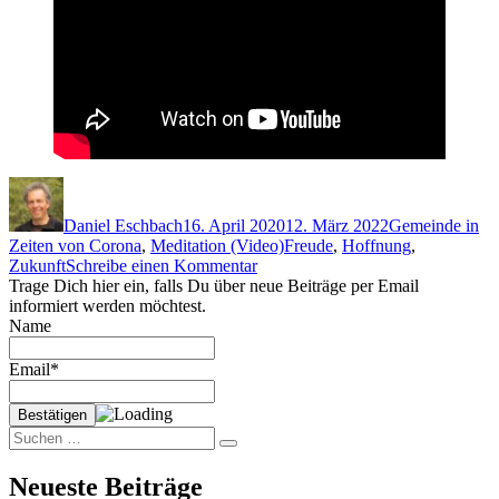
Autor
Veröffentlicht
Kategorien
am
Daniel Eschbach
16. April 2020
12. März 2022
Gemeinde in
Schlagwörter
Zeiten von Corona
,
Meditation (Video)
Freude
,
Hoffnung
,
zu
Zukunft
Schreibe einen Kommentar
Vorfreude
Trage Dich hier ein, falls Du über neue Beiträge per Email
informiert werden möchtest.
Name
Email*
Suchen
Suchen
nach:
Neueste Beiträge