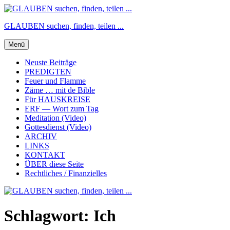
Zum
Inhalt
GLAUBEN suchen, finden, teilen ...
springen
Menü
Neuste Beiträge
PREDIGTEN
Feuer und Flamme
Zäme … mit de Bible
Für HAUSKREISE
ERF — Wort zum Tag
Meditation (Video)
Gottesdienst (Video)
ARCHIV
LINKS
KONTAKT
ÜBER diese Seite
Rechtliches / Finanzielles
Schlagwort:
Ich