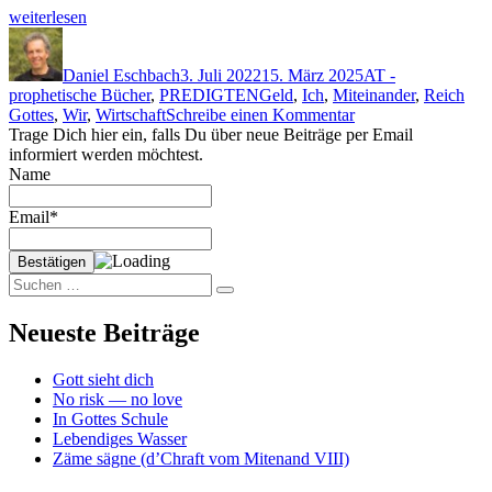
„‘Wirtschaften’
weit­er­lesen
im
Autor
Veröffentlicht
Kategorien
Reich
am
Gottes
Daniel Eschbach
3. Juli 2022
15. März 2025
AT -
Schlagwörter
—
prophetische Bücher
,
PREDIGTEN
Geld
,
Ich
,
Miteinander
,
Reich
zu
oder:
Gottes
,
Wir
,
Wirtschaft
Schreibe einen Kommentar
‘Wirtschaften’
Gott
Trage Dich hier ein, falls Du über neue Beiträge per Email
im
als
informiert werden möchtest.
Reich
‘bil­
Name
Gottes
liger
—
Jakob’?“
Email*
oder:
Gott
als
Suchen
‘billiger
Suchen
nach:
Jakob’?
Neueste Beiträge
Gott sieht dich
No risk — no love
In Gottes Schule
Lebendiges Wasser
Zäme sägne (d’Chraft vom Mitenand VIII)