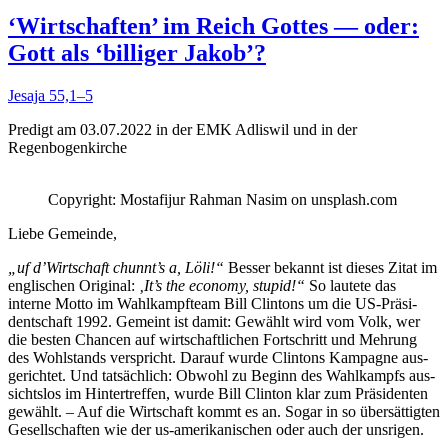
‘Wirtschaften’ im Reich Gottes — oder:
Gott als ‘billiger Jakob’?
Jesa­ja 55,1–5
Predigt am 03.07.2022 in der EMK Adliswil und in der
Regenbogenkirche
Copy­right: Mostafi­jur Rah­man Nasim on unsplash.com
Liebe Gemeinde,
„uf d’Wirtschaft chunnt’s a, Löli!“
Bess­er bekan­nt ist dieses Zitat im
englis­chen Orig­i­nal:
‚It’s the econ­o­my, stu­pid!“
So lautete das
interne Mot­to im Wahlkampfteam Bill Clin­tons um die US-Präsi­
dentschaft 1992. Gemeint ist damit: Gewählt wird vom Volk, wer
die besten Chan­cen auf wirtschaftlichen Fortschritt und Mehrung
des Wohl­stands ver­spricht. Darauf wurde Clin­tons Kam­pagne aus­
gerichtet. Und tat­säch­lich: Obwohl zu Beginn des Wahlkampfs aus­
sicht­s­los im Hin­tertr­e­f­fen, wurde Bill Clin­ton klar zum Präsi­den­ten
gewählt. – Auf die Wirtschaft kommt es an. Sog­ar in so über­sät­tigten
Gesellschaften wie der us-amerikanis­chen oder auch der unsrigen.