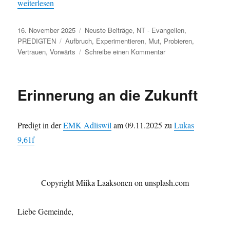
„Pro­bieren geht über Studieren“
weit­er­lesen
Veröffentlicht
Kategorien
16. November 2025
Neuste Beiträge
,
NT - Evangelien
,
am
Schlagwörter
PREDIGTEN
Aufbruch
,
Experimentieren
,
Mut
,
Probieren
,
zu
Vertrauen
,
Vorwärts
Schreibe einen Kommentar
Probieren
geht
über
Erinnerung an die Zukunft
Studieren
Predigt in der
EMK Adliswil
am 09.11.2025 zu
Lukas
9,61f
Copy­right Miika Laak­so­nen on unsplash.com
Liebe Gemeinde,