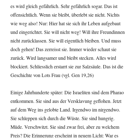
es wird gle­ich gefährlich. Sehr gefährlich sog­ar. Das ist
offen­sichtlich. Wenn sie bleibt, über­lebt sie nicht. Nichts
wie weg also! Nur: Hier hat sie sich ihr Leben aufge­baut
und ein­gerichtet. Sie will nicht weg! Will ihre Fre­undin­nen
nicht zurück­lassen. Sie will eigentlich bleiben. Und muss
doch gehen! Das zer­reisst sie. Immer wieder schaut sie
zurück. Wird langsamer und bleibt steck­en. Alles wird
block­iert. Schliesslich erstar­rt sie zur Salzsäule. Das ist die
Geschichte von Lots Frau (vgl. Gen 19,26)
Einige Jahrhun­derte später: Die Israeliten sind dem Pharao
entkom­men. Sie sind aus der Ver­sklavung geflo­hen. Jet­zt
auf dem Weg ins gelobte Land. Irgend­wo im nir­gend­wo.
Sie schlep­pen sich durch die Wüste. Sie sind hun­grig.
Müde. Ver­schwitzt. Sie sind zwar frei, aber zu welchem
Preis? Die Erin­nerung erscheint in neuem Licht: War es