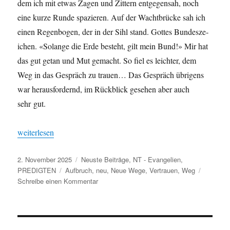
dem ich mit etwas Zagen und Zit­tern ent­ge­gen­sah, noch
eine kurze Runde spazieren. Auf der Wacht­brücke sah ich
einen Regen­bo­gen, der in der Sihl stand. Gottes Bun­desze­
ichen. «Solange die Erde beste­ht, gilt mein Bund!» Mir hat
das gut getan und Mut gemacht. So fiel es leichter, dem
Weg in das Gespräch zu trauen… Das Gespräch übri­gens
war her­aus­fordernd, im Rück­blick gese­hen aber auch
sehr gut.
„Ver­traut den neuen Wegen“
weit­er­lesen
Veröffentlicht
Kategorien
2. November 2025
Neuste Beiträge
,
NT - Evangelien
,
am
Schlagwörter
PREDIGTEN
Aufbruch
,
neu
,
Neue Wege
,
Vertrauen
,
Weg
zu
Schreibe einen Kommentar
Vertraut
den
neuen Wegen