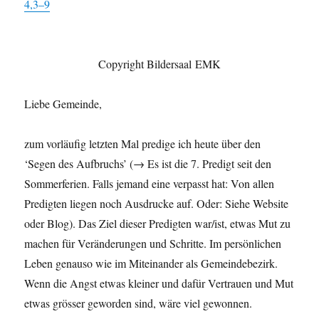
4,3–9
Copy­right Bilder­saal EMK
Liebe Gemeinde,
zum vor­läu­fig let­zten Mal predi­ge ich heute über den
‘Segen des Auf­bruchs’ (→ Es ist die 7. Predigt seit den
Som­mer­fe­rien. Falls jemand eine ver­passt hat: Von allen
Predigten liegen noch Aus­drucke auf. Oder: Siehe Web­site
oder Blog). Das Ziel dieser Predigten war/ist, etwas Mut zu
machen für Verän­derun­gen und Schritte. Im per­sön­lichen
Leben genau­so wie im Miteinan­der als Gemein­de­bezirk.
Wenn die Angst etwas klein­er und dafür Ver­trauen und Mut
etwas gröss­er gewor­den sind, wäre viel gewon­nen.