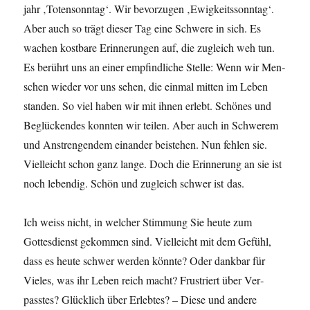
jahr ‚Toten­son­ntag‘. Wir bevorzu­gen ‚Ewigkeitsson­ntag‘.
Aber auch so trägt dieser Tag eine Schwere in sich. Es
wachen kost­bare Erin­nerun­gen auf, die zugle­ich weh tun.
Es berührt uns an ein­er empfind­liche Stelle: Wenn wir Men­
schen wieder vor uns sehen, die ein­mal mit­ten im Leben
standen. So viel haben wir mit ihnen erlebt. Schönes und
Beglück­endes kon­nten wir teilen. Aber auch in Schw­erem
und Anstren­gen­dem einan­der beis­te­hen. Nun fehlen sie.
Vielle­icht schon ganz lange. Doch die Erin­nerung an sie ist
noch lebendig. Schön und zugle­ich schw­er ist das.
Ich weiss nicht, in welch­er Stim­mung Sie heute zum
Gottes­di­enst gekom­men sind. Vielle­icht mit dem Gefühl,
dass es heute schw­er wer­den kön­nte? Oder dankbar für
Vieles, was ihr Leben reich macht? Frus­tri­ert über Ver­
passtes? Glück­lich über Erlebtes? – Diese und andere