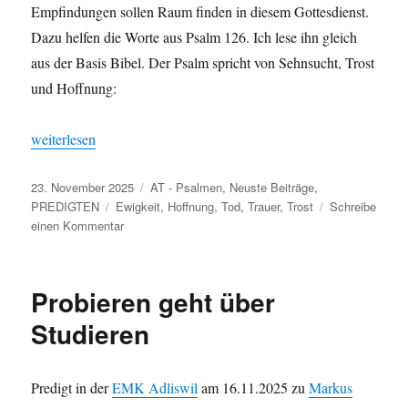
Empfind­un­gen sollen Raum find­en in diesem Gottes­di­enst.
Dazu helfen die Worte aus Psalm 126. Ich lese ihn gle­ich
aus der Basis Bibel. Der Psalm spricht von Sehn­sucht, Trost
und Hoffnung:
„Wenn es Gott zum Guten wen­det“
weit­er­lesen
Veröffentlicht
Kategorien
23. November 2025
AT - Psalmen
,
Neuste Beiträge
,
am
Schlagwörter
PREDIGTEN
Ewigkeit
,
Hoffnung
,
Tod
,
Trauer
,
Trost
Schreibe
zu
einen Kommentar
Wenn
es
Gott
Probieren geht über
zum
Guten
Studieren
wendet
Predigt in der
EMK Adliswil
am 16.11.2025 zu
Markus