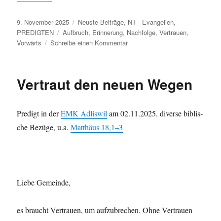
Veröffentlicht
Kategorien
9. November 2025
Neuste Beiträge
,
NT - Evangelien
,
am
Schlagwörter
PREDIGTEN
Aufbruch
,
Erinnerung
,
Nachfolge
,
Vertrauen
,
zu
Vorwärts
Schreibe einen Kommentar
Erinnerung
an
die
Vertraut den neuen Wegen
Zukunft
Predigt in der
EMK Adliswil
am 02.11.2025, diverse bib­lis­
che Bezüge, u.a.
Matthäus 18,1–3
Liebe Gemeinde,
es braucht Ver­trauen, um aufzubrechen. Ohne Ver­trauen