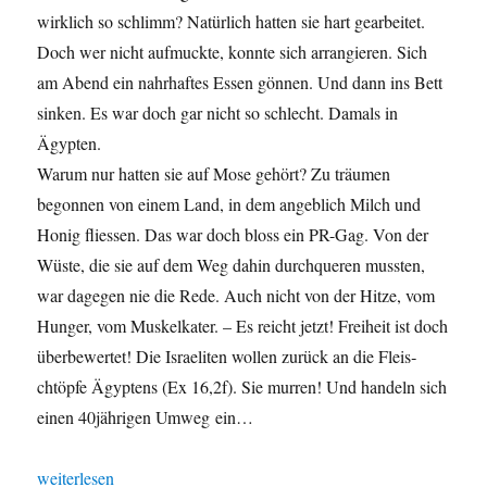
wirk­lich so schlimm? Natür­lich hat­ten sie hart gear­beit­et.
Doch wer nicht auf­muck­te, kon­nte sich arrang­ieren. Sich
am Abend ein nahrhaftes Essen gön­nen. Und dann ins Bett
sinken. Es war doch gar nicht so schlecht. Damals in
Ägypten.
Warum nur hat­ten sie auf Mose gehört? Zu träu­men
begonnen von einem Land, in dem ange­blich Milch und
Honig fliessen. Das war doch bloss ein PR-Gag. Von der
Wüste, die sie auf dem Weg dahin durch­queren mussten,
war dage­gen nie die Rede. Auch nicht von der Hitze, vom
Hunger, vom Muskelkater. – Es reicht jet­zt! Frei­heit ist doch
über­be­w­ertet! Die Israeliten wollen zurück an die Fleis­
chtöpfe Ägyptens (Ex 16,2f). Sie mur­ren! Und han­deln sich
einen 40jährigen Umweg ein…
„Erin­nerung an die Zukun­ft“
weit­er­lesen