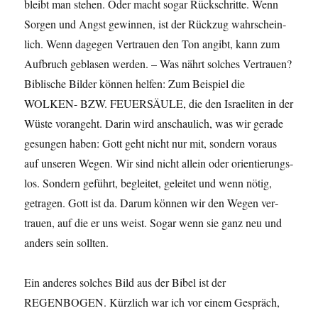
bleibt man ste­hen. Oder macht sog­ar Rückschritte. Wenn
Sor­gen und Angst gewin­nen, ist der Rück­zug wahrschein­
lich. Wenn dage­gen Ver­trauen den Ton angibt, kann zum
Auf­bruch geblasen wer­den. – Was nährt solch­es Ver­trauen?
Bib­lis­che Bilder kön­nen helfen: Zum Beispiel die
WOLKEN- BZW. FEUERSÄULE, die den Israeliten in der
Wüste vor­ange­ht. Darin wird anschaulich, was wir ger­ade
gesun­gen haben: Gott geht nicht nur mit, son­dern voraus
auf unseren Wegen. Wir sind nicht allein oder ori­en­tierungs­
los. Son­dern geführt, begleit­et, geleit­et und wenn nötig,
getra­gen. Gott ist da. Darum kön­nen wir den Wegen ver­
trauen, auf die er uns weist. Sog­ar wenn sie ganz neu und
anders sein sollten.
Ein anderes solch­es Bild aus der Bibel ist der
REGENBOGEN. Kür­zlich war ich vor einem Gespräch,