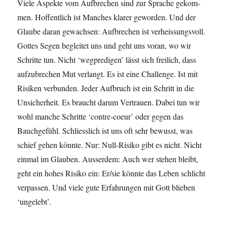
Viele Aspek­te vom Auf­brechen sind zur Sprache gekom­
men. Hof­fentlich ist Manch­es klar­er gewor­den. Und der
Glaube daran gewach­sen: Auf­brechen ist ver­heis­sungsvoll.
Gottes Segen begleit­et uns und geht uns voran, wo wir
Schritte tun. Nicht ‘weg­predi­gen’ lässt sich freilich, dass
aufzubrechen Mut ver­langt. Es ist eine Chal­lenge. Ist mit
Risiken ver­bun­den. Jed­er Auf­bruch ist ein Schritt in die
Unsicher­heit. Es braucht darum Ver­trauen. Dabei tun wir
wohl manche Schritte ‘con­tre-coeur’ oder gegen das
Bauchge­fühl. Schliesslich ist uns oft sehr bewusst, was
schief gehen kön­nte. Nur: Null-Risiko gibt es nicht. Nicht
ein­mal im Glauben. Ausser­dem: Auch wer ste­hen bleibt,
geht ein hohes Risiko ein: Er/sie kön­nte das Leben schlicht
ver­passen. Und viele gute Erfahrun­gen mit Gott blieben
‘ungelebt’.