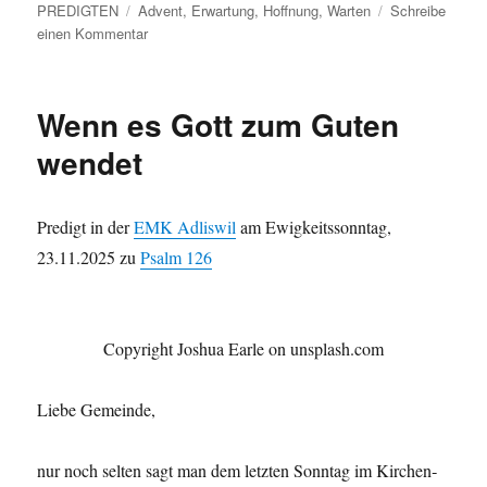
am
Schlagwörter
PREDIGTEN
Advent
,
Erwartung
,
Hoffnung
,
Warten
Schreibe
zu
einen Kommentar
In
Erwartung
Wenn es Gott zum Guten
wendet
Predigt in der
EMK Adliswil
am Ewigkeitsson­ntag,
23.11.2025 zu
Psalm 126
Copy­right Joshua Ear­le on unsplash.com
Liebe Gemeinde,
nur noch sel­ten sagt man dem let­zten Son­ntag im Kirchen­