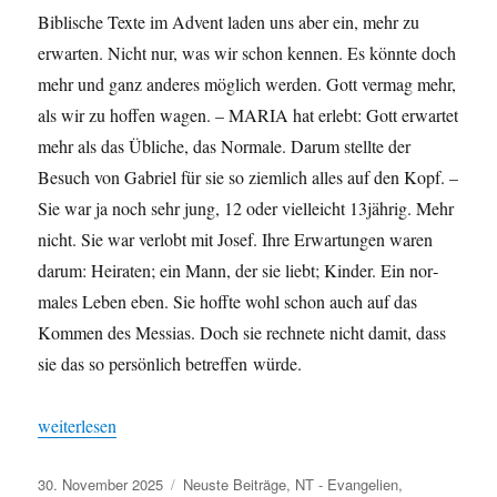
Bib­lis­che Texte im Advent laden uns aber ein, mehr zu
erwarten. Nicht nur, was wir schon ken­nen. Es kön­nte doch
mehr und ganz anderes möglich wer­den. Gott ver­mag mehr,
als wir zu hof­fen wagen. – MARIA hat erlebt: Gott erwartet
mehr als das Übliche, das Nor­male. Darum stellte der
Besuch von Gabriel für sie so ziem­lich alles auf den Kopf. –
Sie war ja noch sehr jung, 12 oder vielle­icht 13jährig. Mehr
nicht. Sie war ver­lobt mit Josef. Ihre Erwartun­gen waren
darum: Heirat­en; ein Mann, der sie liebt; Kinder. Ein nor­
males Leben eben. Sie hoffte wohl schon auch auf das
Kom­men des Mes­sias. Doch sie rech­nete nicht damit, dass
sie das so per­sön­lich betr­e­f­fen würde.
„In Erwartung“
weit­er­lesen
Veröffentlicht
Kategorien
30. November 2025
Neuste Beiträge
,
NT - Evangelien
,