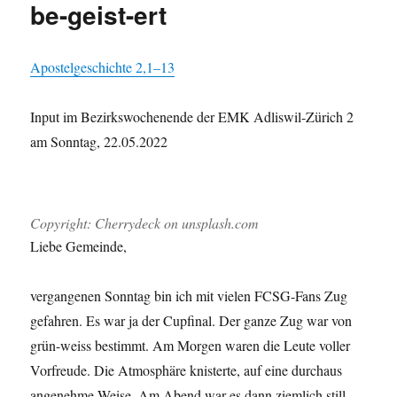
be-geist-ert
Apos­telgeschichte 2,1–13
Input im Bezirkswoch­enende der EMK Adliswil-Zürich 2
am Son­ntag, 22.05.2022
Copy­right: Cher­ry­deck on unsplash.com
Liebe Gemeinde,
ver­gan­genen Son­ntag bin ich mit vie­len FCSG-Fans Zug
gefahren. Es war ja der Cup­fi­nal. Der ganze Zug war von
grün-weiss bes­timmt. Am Mor­gen waren die Leute voller
Vor­freude. Die Atmo­sphäre knis­terte, auf eine dur­chaus
angenehme Weise. Am Abend war es dann ziem­lich still.