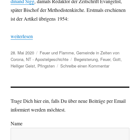
di­nand Sigg
, damals Redak­tor der Zeitschrift Evan­ge­list,
später Bischof der Methodis­tenkirche. Erst­mals erschienen
ist der Artikel übri­gens 1954:
„Der Christ im feuer­festen Anzug“
weit­er­lesen
Veröffentlicht
Kategorien
28. Mai 2020
Feuer und Flamme
,
Gemeinde in Zeiten von
am
Schlagwörter
Corona
,
NT - Apostelgeschichte
Begeisterung
,
Feuer
,
Gott
,
zu
Heiliger Geist
,
Pfingsten
Schreibe einen Kommentar
Der
Christ
im
feuerfesten
Anzug
Trage Dich hier ein, falls Du über neue Beiträge per Email
informiert werden möchtest.
Name