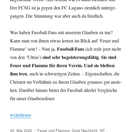
Der FCSG ist ja gegen den FC Lugano ziem­lich unterge­
gan­gen. Die Stim­mung war aber auch da friedlich.
Was haben Fuss­ball-Fans mit unserem Glauben zu tun?
Kann man von ihnen etwas ler­nen im Blick auf ‘Feuer und
Fuss­ball-Fans
Flamme’ sein? – Nun ja,
(ich rede jet­zt nicht
sind sehr begeis­terungs­fähig. Sie sind
von den ‘Ultras’)
Feuer und Flamme für ihren Vere­in. Und sie bleiben
ihm treu
, auch in schwieri­gen Zeit­en. – Eigen­schaften, die
Chris­ten im Ver­hält­nis zu ihrem Glauben genau­so gut anste­
hen. Darüber hin­aus bietet der Fuss­ball aller­lei Ver­gle­iche
für unser Glaubensfeuer.
„be-geist-ert“
weit­er­lesen
Veröffentlicht
Kategorien
20. Mai 2022
Feuer und Flamme
,
Gute Nachricht
,
NT -