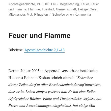
am
Schlagwörter
Apostelgeschichte
,
PREDIGTEN
Begeisterung
,
Feuer
,
Feuer
und Flamme
,
Flamme
,
Fussball
,
Gemeinschaft
,
Heiliger Geist
,
zu
Miteinander
,
Mut
,
Pfingsten
Schreibe einen Kommentar
be-
geist-
ert
Feuer und Flamme
Bibel­text:
Apos­telgeschichte 2,1–13
Der im Jan­u­ar 2005 in Appen­zell ver­stor­bene israelis­chen
Humorist Ephraim Kishon schrieb ein­mal:
“Schreiber
dieser Zeilen darf in aller Beschei­den­heit darauf hin­weisen,
dass er im Leben einiges geleis­tet hat. Er hat eine Rei­he
erfol­gre­ich­er Büch­er, Filme und The­ater­stücke ver­fasst, hat
Preise und Ausze­ich­nun­gen einge­heimst, hat einige Mal