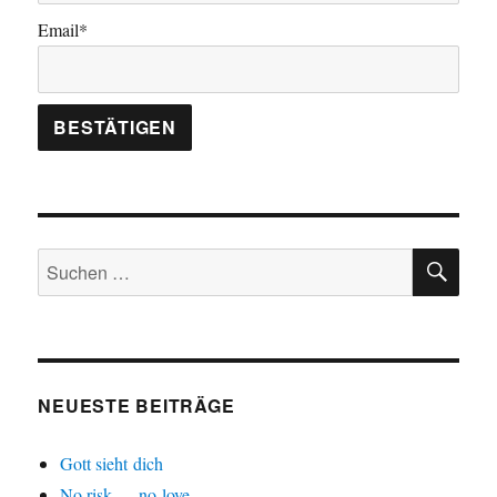
Email*
SU
Suchen
nach:
NEUESTE BEITRÄGE
Gott sieht dich
No risk — no love