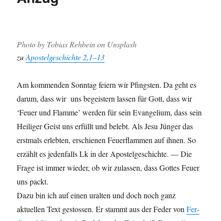
Pho­to by Tobias Rehbein on Unsplash
zu
Apos­telgeschichte 2,1–13
Am kom­menden Son­ntag feiern wir Pfin­g­sten. Da geht es
darum, dass wir uns begeis­tern lassen für Gott, dass wir
‘Feuer und Flamme’ wer­den für sein Evan­geli­um, dass sein
Heiliger Geist uns erfüllt und belebt. Als Jesu Jünger das
erst­mals erlebten, erschienen Feuer­flam­men auf ihnen. So
erzählt es jeden­falls Lk in der Apos­telgeschichte. — Die
Frage ist immer wieder, ob wir zulassen, dass Gottes Feuer
uns packt.
Dazu bin ich auf einen ural­ten und doch noch ganz
aktuellen Text gestossen. Er stammt aus der Fed­er von
Fer­