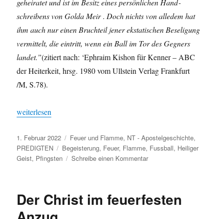
geheiratet und ist im Besitz eines per­sön­lichen Hand­
schreibens von Gol­da Meir
.
Doch nichts von alle­dem hat
ihm auch nur einen Bruchteil jen­er eksta­tis­chen Beseli­gung
ver­mit­telt, die ein­tritt, wenn ein Ball im Tor des Geg­n­ers
lan­det.”
(zitiert nach: ‘Ephraim Kishon für Ken­ner – ABC
der Heit­erkeit, hrsg. 1980 vom Ull­stein Ver­lag Frank­furt
/M, S.78).
„Feuer und Flamme“
weit­er­lesen
Veröffentlicht
Kategorien
1. Februar 2022
Feuer und Flamme
,
NT - Apostelgeschichte
,
am
Schlagwörter
PREDIGTEN
Begeisterung
,
Feuer
,
Flamme
,
Fussball
,
Heiliger
zu
Geist
,
Pfingsten
Schreibe einen Kommentar
Feuer
und
Flamme
Der Christ im feuerfesten
Anzug