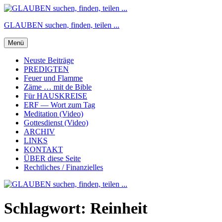
Zum
Inhalt
GLAUBEN suchen, finden, teilen ...
springen
Menü
Neuste Beiträge
PREDIGTEN
Feuer und Flamme
Zäme … mit de Bible
Für HAUSKREISE
ERF — Wort zum Tag
Meditation (Video)
Gottesdienst (Video)
ARCHIV
LINKS
KONTAKT
ÜBER diese Seite
Rechtliches / Finanzielles
Schlagwort:
Reinheit