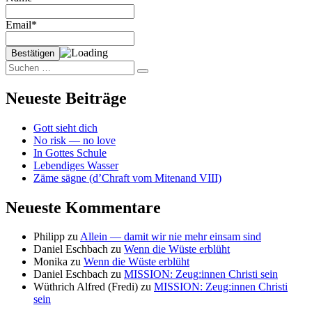
sein
(Authentizität)
Email*
Suchen
Suchen
nach:
Neueste Beiträge
Gott sieht dich
No risk — no love
In Gottes Schule
Lebendiges Wasser
Zäme sägne (d’Chraft vom Mitenand VIII)
Neueste Kommentare
Philipp
zu
Allein — damit wir nie mehr einsam sind
Daniel Eschbach
zu
Wenn die Wüste erblüht
Monika
zu
Wenn die Wüste erblüht
Daniel Eschbach
zu
MISSION: Zeug:innen Christi sein
Wüthrich Alfred (Fredi)
zu
MISSION: Zeug:innen Christi
sein