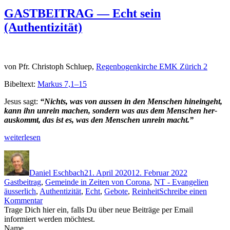
GASTBEITRAG — Echt sein
(Authentizität)
von Pfr. Christoph Schluep,
Regen­bo­genkirche EMK Zürich 2
Bibel­text:
Markus 7,1–15
Jesus sagt:
“Nichts, was von aussen in den Men­schen hineinge­ht,
kann ihn unrein machen, son­dern was aus dem Men­schen her­
auskommt, das ist es, was den Men­schen unrein macht.”
„GASTBEITRAG
weit­er­lesen
—
Autor
Veröffentlicht
Kategorien
Echt
am
sein
Daniel Eschbach
21. April 2020
12. Februar 2022
(Authen­
Schlag
Gastbeitrag
,
Gemeinde in Zeiten von Corona
,
NT - Evangelien
tiz­
äusserlich
,
Authentizität
,
Echt
,
Gebote
,
Reinheit
Schreibe einen
ität)“
zu
Kommentar
GASTBEITRAG
Trage Dich hier ein, falls Du über neue Beiträge per Email
—
informiert werden möchtest.
Echt
Name