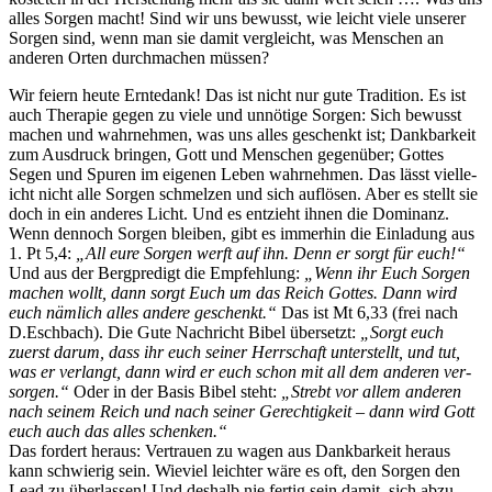
alles Sor­gen macht! Sind wir uns bewusst, wie leicht viele unser­er
Sor­gen sind, wenn man sie damit ver­gle­icht, was Men­schen an
anderen Orten durch­machen müssen?
Wir feiern heute Erntedank! Das ist nicht nur gute Tra­di­tion. Es ist
auch Ther­a­pie gegen zu viele und unnötige Sor­gen: Sich bewusst
machen und wahrnehmen, was uns alles geschenkt ist; Dankbarkeit
zum Aus­druck brin­gen, Gott und Men­schen gegenüber; Gottes
Segen und Spuren im eige­nen Leben wahrnehmen. Das lässt vielle­
icht nicht alle Sor­gen schmelzen und sich auflösen. Aber es stellt sie
doch in ein anderes Licht. Und es entzieht ihnen die Dom­i­nanz.
Wenn den­noch Sor­gen bleiben, gibt es immer­hin die Ein­ladung aus
1. Pt 5,4:
„All eure Sor­gen werft auf ihn. Denn er sorgt für euch!“
Und aus der Berg­predigt die Empfehlung:
„Wenn ihr Euch Sor­gen
machen wollt, dann sorgt Euch um das Reich Gottes. Dann wird
euch näm­lich alles andere geschenkt.“
Das ist Mt 6,33 (frei nach
D.Eschbach). Die Gute Nachricht Bibel über­set­zt:
„Sorgt euch
zuerst darum, dass ihr euch sein­er Herrschaft unter­stellt, und tut,
was er ver­langt, dann wird er euch schon mit all dem anderen ver­
sor­gen.“
Oder in der Basis Bibel ste­ht:
„Strebt vor allem anderen
nach seinem Reich und nach sein­er Gerechtigkeit – dann wird Gott
euch auch das alles schenken.“
Das fordert her­aus: Ver­trauen zu wagen aus Dankbarkeit her­aus
kann schwierig sein. Wieviel leichter wäre es oft, den Sor­gen den
Lead zu über­lassen! Und deshalb nie fer­tig sein damit, sich abzu­