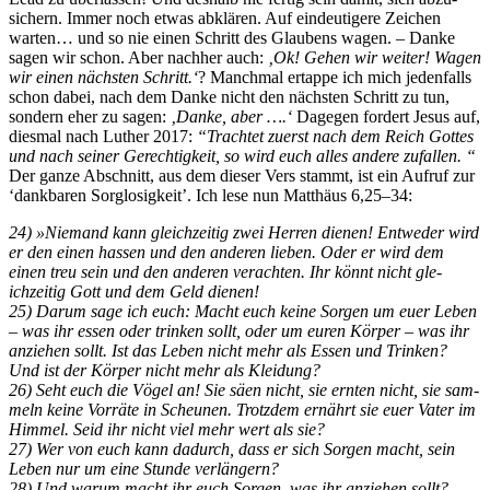
sich­ern. Immer noch etwas abklären. Auf ein­deutigere Zeichen
warten… und so nie einen Schritt des Glaubens wagen. – Danke
sagen wir schon. Aber nach­her auch:
‚Ok! Gehen wir weit­er! Wagen
wir einen näch­sten Schritt.‘
? Manch­mal ertappe ich mich jeden­falls
schon dabei, nach dem Danke nicht den näch­sten Schritt zu tun,
son­dern eher zu sagen:
‚Danke, aber ….‘
Dage­gen fordert Jesus auf,
dies­mal nach Luther 2017:
“Tra­chtet zuerst nach dem Reich Gottes
und nach sein­er Gerechtigkeit, so wird euch alles andere zufall­en. “
Der ganze Abschnitt, aus dem dieser Vers stammt, ist ein Aufruf zur
‘dankbaren Sor­glosigkeit’. Ich lese nun Matthäus 6,25–34:
24) »Nie­mand kann gle­ichzeit­ig zwei Her­ren dienen! Entwed­er wird
er den einen has­sen und den anderen lieben. Oder er wird dem
einen treu sein und den anderen ver­acht­en. Ihr kön­nt nicht gle­
ichzeit­ig Gott und dem Geld dienen!
25) Darum sage ich euch: Macht euch keine Sor­gen um euer Leben
– was ihr essen oder trinken sollt, oder um euren Kör­p­er – was ihr
anziehen sollt. Ist das Leben nicht mehr als Essen und Trinken?
Und ist der Kör­p­er nicht mehr als Klei­dung?
26) Seht euch die Vögel an! Sie säen nicht, sie ern­ten nicht, sie sam­
meln keine Vor­räte in Sche­unen. Trotz­dem ernährt sie euer Vater im
Him­mel. Seid ihr nicht viel mehr wert als sie?
27) Wer von euch kann dadurch, dass er sich Sor­gen macht, sein
Leben nur um eine Stunde ver­längern?
28) Und warum macht ihr euch Sor­gen, was ihr anziehen sollt?