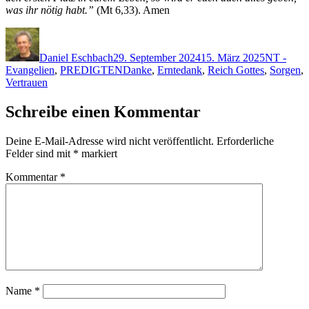
was ihr nötig habt.”
(Mt 6,33). Amen
Autor
Veröffentlicht
Kategorie
am
Daniel Eschbach
29. September 2024
15. März 2025
NT -
Schlagwörter
Evangelien
,
PREDIGTEN
Danke
,
Erntedank
,
Reich Gottes
,
Sorgen
,
Vertrauen
Schreibe einen Kommentar
Deine E-Mail-Adresse wird nicht veröffentlicht.
Erforderliche
Felder sind mit
*
markiert
Kommentar
*
Name
*