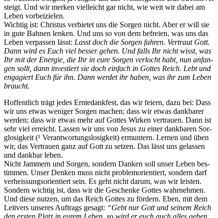
steigt. Und wir merken vielle­icht gar nicht, wie weit wir dabei am
Leben vor­beizie­len.
Wichtig ist: Chris­tus ver­bi­etet uns die Sor­gen nicht. Aber er will sie
in gute Bah­nen lenken. Und uns so von dem befreien, was uns das
Leben ver­passen lässt:
Lasst doch die Sor­gen fahren. Ver­traut Gott.
Dann wird es Euch viel bess­er gehen. Und falls Ihr nicht wisst, was
Ihr mit der Energie, die Ihr in eure Sor­gen ver­locht habt, nun anfan­
gen sollt, dann investiert sie doch ein­fach in Gottes Reich. Lebt und
engagiert Euch für ihn. Dann werdet ihr haben, was ihr zum Leben
braucht.
Hof­fentlich trägt jedes Erntedank­fest, das wir feiern, dazu bei: Dass
wir uns etwas weniger Sor­gen machen; dass wir etwas dankbar­er
wer­den; dass wir etwas mehr auf Gottes Wirken ver­trauen. Dann ist
sehr viel erre­icht. Lassen wir uns von Jesus zu ein­er dankbaren Sor­
glosigkeit (¹ Ver­ant­wor­tungslosigkeit) ermuntern. Ler­nen und üben
wir, das Ver­trauen ganz auf Gott zu set­zen. Das lässt uns gelassen
und dankbar leben.
Nicht Jam­mern und Sor­gen, son­dern Danken soll unser Leben bes­
tim­men. Unser Denken muss nicht prob­le­mori­en­tiert, son­dern darf
ver­heis­sung­sori­en­tiert sein. Es geht nicht darum, was wir leis­ten.
Son­dern wichtig ist, dass wir die Geschenke Gottes wahrnehmen.
Und diese nutzen, um das Reich Gottes zu fördern. Eben, mit dem
Leitvers unseres Auf­trags gesagt:
“Gebt nur Gott und seinem Reich
den ersten Platz in eurem Leben, so wird er euch auch alles geben,