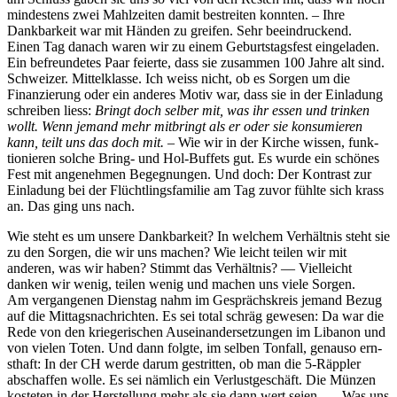
min­destens zwei Mahlzeit­en damit bestre­it­en kon­nten. – Ihre
Dankbarkeit war mit Hän­den zu greifen. Sehr beein­druck­end.
Einen Tag danach waren wir zu einem Geburt­stags­fest ein­ge­laden.
Ein befre­un­detes Paar feierte, dass sie zusam­men 100 Jahre alt sind.
Schweiz­er. Mit­telk­lasse. Ich weiss nicht, ob es Sor­gen um die
Finanzierung oder ein anderes Motiv war, dass sie in der Ein­ladung
schreiben liess:
Bringt doch sel­ber mit, was ihr essen und trinken
wollt. Wenn jemand mehr mit­bringt als er oder sie kon­sum­ieren
kann, teilt uns das doch mit.
– Wie wir in der Kirche wis­sen, funk­
tion­ieren solche Bring- und Hol-Buf­fets gut. Es wurde ein schönes
Fest mit angenehmen Begeg­nun­gen. Und doch: Der Kon­trast zur
Ein­ladung bei der Flüchtlings­fam­i­lie am Tag zuvor fühlte sich krass
an. Das ging uns nach.
Wie ste­ht es um unsere Dankbarkeit? In welchem Ver­hält­nis ste­ht sie
zu den Sor­gen, die wir uns machen? Wie leicht teilen wir mit
anderen, was wir haben? Stimmt das Ver­hält­nis? — Vielle­icht
danken wir wenig, teilen wenig und machen uns viele Sor­gen.
Am ver­gan­genen Dien­stag nahm im Gespräch­skreis jemand Bezug
auf die Mit­tagsnachricht­en. Es sei total schräg gewe­sen: Da war die
Rede von den kriegerischen Auseinan­der­set­zun­gen im Libanon und
von vie­len Toten. Und dann fol­gte, im sel­ben Ton­fall, genau­so ern­
sthaft: In der CH werde darum gestrit­ten, ob man die 5‑Räppler
abschaf­fen wolle. Es sei näm­lich ein Ver­lust­geschäft. Die Münzen
kosteten in der Her­stel­lung mehr als sie dann wert seien …. Was uns