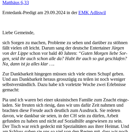
Matthäus 6,33
Erntedank-Predigt am 29.09.2024 in der
EMK Adliswil
Liebe Gemeinde,
sich Sor­gen zu machen, Prob­leme zu sehen und darüber zu stöh­nen
fällt vie­len oft leicht. Darum sang der deutsche Enter­tain­er
Jür­gen
von der Lippe
schon vor bald 40 Jahren:
“Guten Mor­gen liebe Sor­
gen, seid ihr auch schon alle da? Habt ihr auch so gut geschlafen?
Na, dann ist ja alles klar ….
Zur Dankbarkeit hinge­gen müssen sich viele einen Schupf geben.
Und aus Dankbarkeit her­aus grosszügig zu teilen ist noch weniger
selb­stver­ständlich. Dazu habe ich vor­let­zte Woche zwei Erleb­nisse
gemacht:
Pia und ich waren bei ein­er ukrainis­chen Fam­i­lie zum Znacht ein­ge­
laden. Sie freuten sich riesig, dass wir uns dafür Zeit nah­men und
bracht­en diese Freude auch deut­lich zum Aus­druck. Sie rede­ten
davon, wie dankbar sie seien, in der CH sein zu dür­fen, Arbeit
gefun­den zu haben und nicht auf Sozial­hil­fe angewiesen zu sein.
Der Tisch war reich gedeckt mit Spezial­itäten aus ihrer Heimat. Und
am Schluss gaben sie uns so viel von den Resten mit, dass wir noch