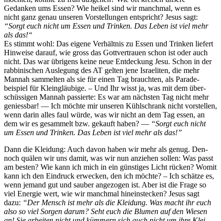
Gedanken ums Essen? Wie heikel sind wir manch­mal, wenn es
nicht ganz genau unseren Vorstel­lun­gen entspricht? Jesus sagt:
“Sorgt euch nicht um Essen und Trinken. Das Leben ist viel mehr
als das!“
Es stimmt wohl: Das eigene Ver­hält­nis zu Essen und Trinken liefert
Hin­weise darauf, wie gross das Gottver­trauen schon ist oder auch
nicht. Das war übri­gens keine neue Ent­deck­ung Jesu. Schon in der
rab­binis­chen Ausle­gung des AT gel­ten jene Israeliten, die mehr
Man­nah sam­melten als sie für einen Tag braucht­en, als Parade­
beispiel für Kle­ingläu­bige. – Und Ihr wisst ja, was mit dem über­
schüs­si­gen Man­nah passierte: Es war am näch­sten Tag nicht mehr
geniess­bar! — Ich möchte mir unseren Kühlschrank nicht vorstellen,
wenn darin alles faul würde, was wir nicht an dem Tag essen, an
dem wir es gesam­melt bzw. gekauft haben? —
“Sorgt euch nicht
um Essen und Trinken. Das Leben ist viel mehr als das!”
Dann die Klei­dung: Auch davon haben wir mehr als genug. Den­
noch quälen wir uns damit, was wir nun anziehen sollen: Was passt
am besten? Wie kann ich mich in ein gün­stiges Licht rück­en? Wom­it
kann ich den Ein­druck erweck­en, den ich möchte? – Ich schätze es,
wenn jemand gut und sauber ange­zo­gen ist. Aber ist die Frage so
viel Energie wert, wie wir manch­mal hine­in­steck­en? Jesus sagt
dazu:
“Der Men­sch ist mehr als die Klei­dung. Was macht ihr euch
also so viel Sor­gen darum? Seht euch die Blu­men auf den Wiesen
an! Sie arbeit­en nicht und küm­mern sich auch nicht um ihre Klei­