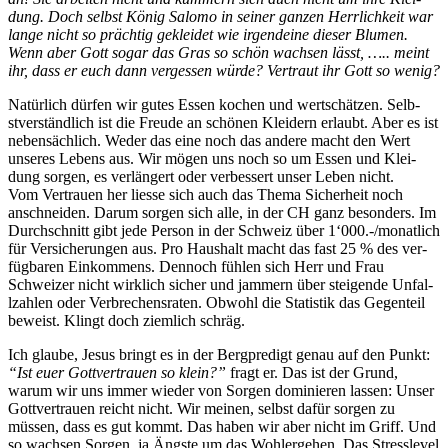
dung. Doch selb­st König Salo­mo in sein­er ganzen Her­rlichkeit war
lange nicht so prächtig gek­lei­det wie irgen­deine dieser Blu­men.
Wenn aber Gott sog­ar das Gras so schön wach­sen lässt, ….. meint
ihr, dass er euch dann vergessen würde? Ver­traut ihr Gott so wenig?
Natür­lich dür­fen wir gutes Essen kochen und wertschätzen. Selb­
stver­ständlich ist die Freude an schö­nen Klei­dern erlaubt. Aber es ist
neben­säch­lich. Wed­er das eine noch das andere macht den Wert
unseres Lebens aus. Wir mögen uns noch so um Essen und Klei­
dung sor­gen, es ver­längert oder verbessert unser Leben nicht.
Vom Ver­trauen her liesse sich auch das The­ma Sicher­heit noch
anschnei­den. Darum sor­gen sich alle, in der CH ganz beson­ders. Im
Durch­schnitt gibt jede Per­son in der Schweiz über 1‘000.-/monatlich
für Ver­sicherun­gen aus. Pro Haushalt macht das fast 25 % des ver­
füg­baren Einkom­mens. Den­noch fühlen sich Herr und Frau
Schweiz­er nicht wirk­lich sich­er und jam­mern über steigende Unfal­
lzahlen oder Ver­brechen­srat­en. Obwohl die Sta­tis­tik das Gegen­teil
beweist. Klingt doch ziem­lich schräg.
Ich glaube, Jesus bringt es in der Berg­predigt genau auf den Punkt:
“Ist euer Gottver­trauen so klein?”
fragt er. Das ist der Grund,
warum wir uns immer wieder von Sor­gen dominieren lassen: Unser
Gottver­trauen reicht nicht. Wir meinen, selb­st dafür sor­gen zu
müssen, dass es gut kommt. Das haben wir aber nicht im Griff. Und
so wach­sen Sor­gen, ja Äng­ste um das Woh­lerge­hen. Das Stresslev­el