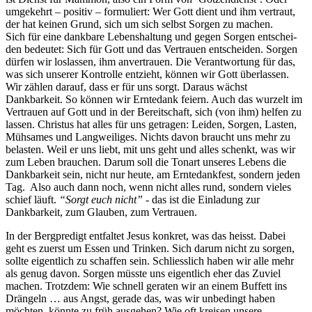
umgekehrt – pos­i­tiv – for­muliert: Wer Gott dient und ihm ver­traut,
der hat keinen Grund, sich um sich selb­st Sor­gen zu machen.
Sich für eine dankbare Leben­shal­tung und gegen Sor­gen entschei­
den bedeutet: Sich für Gott und das Ver­trauen entschei­den. Sor­gen
dür­fen wir loslassen, ihm anver­trauen. Die Ver­ant­wor­tung für das,
was sich unser­er Kon­trolle entzieht, kön­nen wir Gott über­lassen.
Wir zählen darauf, dass er für uns sorgt. Daraus wächst
Dankbarkeit. So kön­nen wir Erntedank feiern. Auch das wurzelt im
Ver­trauen auf Gott und in der Bere­itschaft, sich (von ihm) helfen zu
lassen. Chris­tus hat alles für uns getra­gen: Lei­den, Sor­gen, Las­ten,
Müh­sames und Lang­weiliges. Nichts davon braucht uns mehr zu
belas­ten. Weil er uns liebt, mit uns geht und alles schenkt, was wir
zum Leben brauchen. Darum soll die Tonart unseres Lebens die
Dankbarkeit sein, nicht nur heute, am Erntedank­fest, son­dern jeden
Tag. Also auch dann noch, wenn nicht alles rund, son­dern vieles
schief läuft.
“Sorgt euch nicht”
- das ist die Ein­ladung zur
Dankbarkeit, zum Glauben, zum Vertrauen.
In der Berg­predigt ent­fal­tet Jesus konkret, was das heisst. Dabei
geht es zuerst um Essen und Trinken. Sich darum nicht zu sor­gen,
sollte eigentlich zu schaf­fen sein. Schliesslich haben wir alle mehr
als genug davon. Sor­gen müsste uns eigentlich eher das Zuviel
machen. Trotz­dem: Wie schnell ger­at­en wir an einem Buf­fett ins
Drän­geln … aus Angst, ger­ade das, was wir unbe­d­ingt haben
möcht­en, kön­nte zu früh aus­ge­hen? Wie oft kreisen unsere