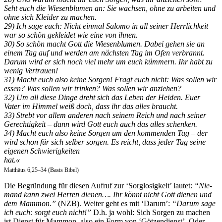
Seht euch die Wiesen­blu­men an: Sie wach­sen, ohne zu arbeit­en und
ohne sich Klei­der zu machen.
29) Ich sage euch: Nicht ein­mal Salo­mo in all sein­er Her­rlichkeit
war so schön gek­lei­det wie eine von ihnen.
30) So schön macht Gott die Wiesen­blu­men. Dabei gehen sie an
einem Tag auf und wer­den am näch­sten Tag im Ofen ver­bran­nt.
Darum wird er sich noch viel mehr um euch küm­mern. Ihr habt zu
wenig Ver­trauen!
31) Macht euch also keine Sor­gen! Fragt euch nicht: Was sollen wir
essen? Was sollen wir trinken? Was sollen wir anziehen?
32) Um all diese Dinge dreht sich das Leben der Hei­den. Euer
Vater im Him­mel weiß doch, dass ihr das alles braucht.
33) Strebt vor allem anderen nach seinem Reich und nach sein­er
Gerechtigkeit – dann wird Gott euch auch das alles schenken.
34) Macht euch also keine Sor­gen um den kom­menden Tag – der
wird schon für sich sel­ber sor­gen. Es reicht, dass jed­er Tag seine
eige­nen Schwierigkeit­en
hat.«
Matthäus 6,25–34 (Basis Bibel)
Die Begrün­dung für diesen Aufruf zur ‘Sor­glosigkeit’ lautet:
“Nie­
mand kann zwei Her­ren dienen…. Ihr kön­nt nicht Gott dienen und
dem Mam­mon.”
(NZB). Weit­er geht es mit ‘Darum’:
“Darum sage
ich euch: sorgt euch nicht!”
D.h. ja wohl: Sich Sor­gen zu machen
ist Dienst für Mam­mon, also ein Form von ‘Götzen­di­enst’. Oder