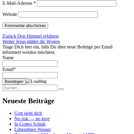
E-Mail-Adresse
*
Website
Beitragsnavigation
Vorheriger
Zurück
Den Himmel erfahren
Nächster
Beitrag:
Weiter
Jesus glättet die Wogen
Beitrag:
Trage Dich hier ein, falls Du über neue Beiträge per Email
informiert werden möchtest.
Name
Email*
Suchen
Suchen
nach:
Neueste Beiträge
Gott sieht dich
No risk — no love
In Gottes Schule
Lebendiges Wasser