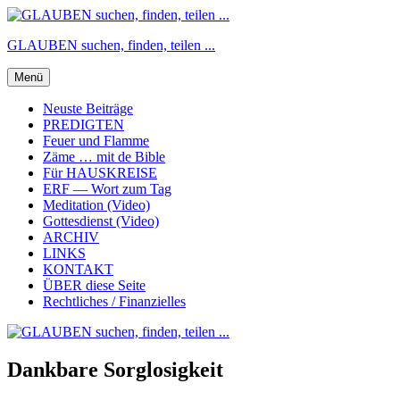
Zum
Inhalt
GLAUBEN suchen, finden, teilen ...
springen
Menü
Neuste Beiträge
PREDIGTEN
Feuer und Flamme
Zäme … mit de Bible
Für HAUSKREISE
ERF — Wort zum Tag
Meditation (Video)
Gottesdienst (Video)
ARCHIV
LINKS
KONTAKT
ÜBER diese Seite
Rechtliches / Finanzielles
Dankbare Sorglosigkeit