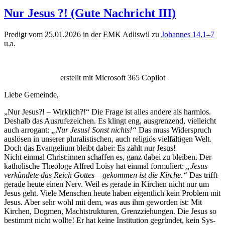
Nur Jesus ?! (Gute Nachricht III)
Predigt vom 25.01.2026 in der EMK Adliswil zu
Johannes 14,1–7
u.a.
erstellt mit Microsoft 365 Copilot
Liebe Gemeinde,
„Nur Jesus?! – Wirk­lich?!“ Die Frage ist alles andere als harm­los.
Deshalb das Aus­rufeze­ichen. Es klingt eng, aus­gren­zend, vielle­icht
auch arro­gant:
„Nur Jesus! Son­st nichts!“
Das muss Wider­spruch
aus­lösen in unser­er plu­ral­is­tis­chen, auch religiös vielfälti­gen Welt.
Doch das Evan­geli­um bleibt dabei: Es zählt nur Jesus!
Nicht ein­mal Christ:innen schaf­fen es, ganz dabei zu bleiben. Der
katholis­che The­ologe Alfred Loisy hat ein­mal for­muliert:
„Jesus
verkün­dete das Reich Gottes – gekom­men ist die Kirche.“
Das trifft
ger­ade heute einen Nerv. Weil es ger­ade in Kirchen nicht nur um
Jesus geht. Viele Men­schen heute haben eigentlich kein Prob­lem mit
Jesus. Aber sehr wohl mit dem, was aus ihm gewor­den ist: Mit
Kirchen, Dog­men, Macht­struk­turen, Grenzziehun­gen. Die Jesus so
bes­timmt nicht wollte! Er hat keine Insti­tu­tion gegrün­det, kein Sys­