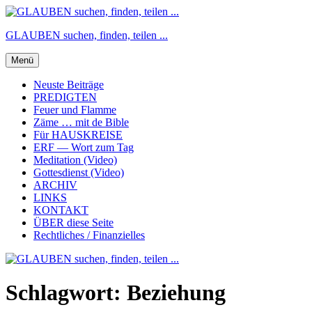
Zum
Inhalt
GLAUBEN suchen, finden, teilen ...
springen
Menü
Neuste Beiträge
PREDIGTEN
Feuer und Flamme
Zäme … mit de Bible
Für HAUSKREISE
ERF — Wort zum Tag
Meditation (Video)
Gottesdienst (Video)
ARCHIV
LINKS
KONTAKT
ÜBER diese Seite
Rechtliches / Finanzielles
Schlagwort:
Beziehung