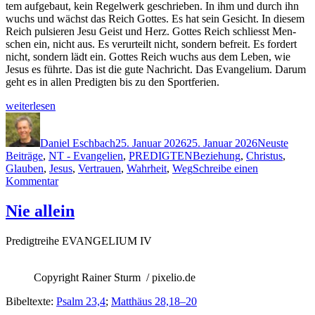
tem aufge­baut, kein Regel­w­erk geschrieben. In ihm und durch ihn
wuchs und wächst das Reich Gottes. Es hat sein Gesicht. In diesem
Reich pulsieren Jesu Geist und Herz. Gottes Reich schliesst Men­
schen ein, nicht aus. Es verurteilt nicht, son­dern befre­it. Es fordert
nicht, son­dern lädt ein. Gottes Reich wuchs aus dem Leben, wie
Jesus es führte. Das ist die gute Nachricht. Das Evan­geli­um. Darum
geht es in allen Predigten bis zu den Sportferien.
„Nur
weit­er­lesen
Jesus
Autor
Veröffentlicht
Kategorien
?!
am
(Gute
Daniel Eschbach
25. Januar 2026
25. Januar 2026
Neuste
Schlagwörter
Nachricht
Beiträge
,
NT - Evangelien
,
PREDIGTEN
Beziehung
,
Christus
,
III)“
Glauben
,
Jesus
,
Vertrauen
,
Wahrheit
,
Weg
Schreibe einen
zu
Kommentar
Nur
Jesus
Nie allein
?!
(Gute
Predigtrei­he EVANGELIUM IV
Nachricht
III)
Copy­right Rain­er Sturm / pixelio.de
Bibel­texte:
Psalm 23,4
;
Matthäus 28,18–20