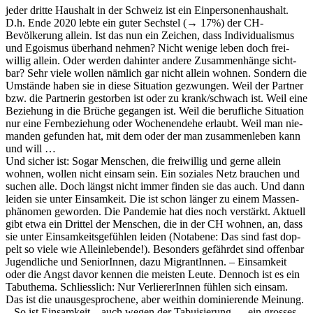
jed­er dritte Haushalt in der Schweiz ist ein Ein­per­so­n­en­haushalt.
D.h. Ende 2020 lebte ein guter Sech­s­tel (→ 17%) der CH-
Bevölkerung allein. Ist das nun ein Zeichen, dass Indi­vid­u­al­is­mus
und Ego­is­mus über­hand nehmen? Nicht wenige leben doch frei­
willig allein. Oder wer­den dahin­ter andere Zusam­men­hänge sicht­
bar? Sehr viele wollen näm­lich gar nicht allein wohnen. Son­dern die
Umstände haben sie in diese Sit­u­a­tion gezwun­gen. Weil der Part­ner
bzw. die Part­ner­in gestor­ben ist oder zu krank/schwach ist. Weil eine
Beziehung in die Brüche gegan­gen ist. Weil die beru­fliche Sit­u­a­tion
nur eine Fern­beziehung oder Woch­enen­de­he erlaubt. Weil man nie­
man­den gefun­den hat, mit dem oder der man zusam­men­leben kann
und will …
Und sich­er ist: Sog­ar Men­schen, die frei­willig und gerne allein
wohnen, wollen nicht ein­sam sein. Ein soziales Netz brauchen und
suchen alle. Doch längst nicht immer find­en sie das auch. Und dann
lei­den sie unter Ein­samkeit. Die ist schon länger zu einem Massen­
phänomen gewor­den. Die Pan­demie hat dies noch ver­stärkt. Aktuell
gibt etwa ein Drit­tel der Men­schen, die in der CH wohnen, an, dass
sie unter Ein­samkeits­ge­fühlen lei­den (Notabene: Das sind fast dop­
pelt so viele wie Allein­lebende!). Beson­ders gefährdet sind offen­bar
Jugendliche und Senior­In­nen, dazu Migran­tInnen. – Ein­samkeit
oder die Angst davor ken­nen die meis­ten Leute. Den­noch ist es ein
Tabuthe­ma. Schliesslich: Nur Ver­liererIn­nen fühlen sich ein­sam.
Das ist die unaus­ge­sproch­ene, aber wei­thin dominierende Mei­n­ung.
– So ist Ein­samkeit – auch wegen der Tabuisierung — ein gross­es