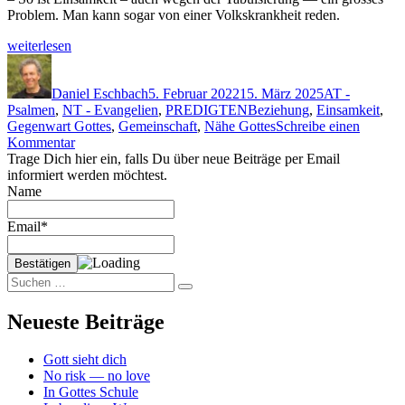
Prob­lem. Man kann sog­ar von ein­er Volk­skrankheit reden.
„Nie
weit­er­lesen
allein“
Autor
Veröffentlicht
Kategorien
am
Daniel Eschbach
5. Februar 2022
15. März 2025
AT -
Schlagwörter
Psalmen
,
NT - Evangelien
,
PREDIGTEN
Beziehung
,
Einsamkeit
,
Gegenwart Gottes
,
Gemeinschaft
,
Nähe Gottes
Schreibe einen
zu
Kommentar
Nie
Trage Dich hier ein, falls Du über neue Beiträge per Email
allein
informiert werden möchtest.
Name
Email*
Suchen
Suchen
nach:
Neueste Beiträge
Gott sieht dich
No risk — no love
In Gottes Schule