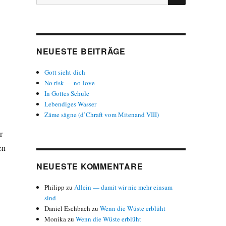
nach:
NEUESTE BEITRÄGE
Gott sieht dich
No risk — no love
In Gottes Schule
Lebendiges Wasser
Zäme sägne (d’Chraft vom Mitenand VIII)
r
en
NEUESTE KOMMENTARE
Philipp
zu
Allein — damit wir nie mehr einsam
sind
Daniel Eschbach
zu
Wenn die Wüste erblüht
Monika
zu
Wenn die Wüste erblüht