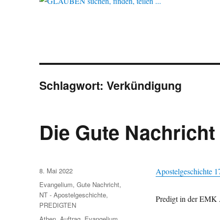
Schlagwort:
Verkündigung
Die Gute Nachricht
Veröffentlicht
8. Mai 2022
Apos­telgeschichte 
am
Kategorien
Evangelium
,
Gute Nachricht
,
NT - Apostelgeschichte
,
Predigt in der EMK 
PREDIGTEN
Schlagwörter
Athen
,
Auftrag
,
Evangelium
,