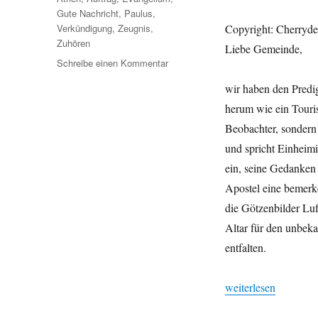
Gute Nachricht
,
Paulus
,
Verkündigung
,
Zeugnis
,
Copy­right: Cher­ry­
Zuhören
Liebe Gemeinde,
zu
Schreibe einen Kommentar
Die
wir haben den Predig
Gute
Nachricht
herum wie ein Tourist 
ins
Beobachter, son­dern 
Gespräch
und spricht Ein­heimi
bringen
ein, seine Gedanken 
Apos­tel eine bemer
die Götzen­bilder Lu
Altar für den unbeka
entfalten.
„Die Gute Nachricht 
weit­er­lesen