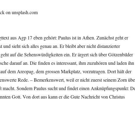
deck on unsplash.com
t­text aus Agp 17 eben gehört: Paulus ist in Athen. Zunächst geht er
und sieht sich alles genau an. Er bleibt aber nicht dis­tanziert­er
geht auf die Sehenswürdigkeit­en ein. Er ärg­ert sich über Götzen­bilder
s­che darauf an. Die find­en es inter­es­sant, ihm zuzuhören und laden ihn
auf dem Are­opag, dem grossen Mark­platz, vorzu­tra­gen. Dort hält der
kenswerte Rede. – Bemerkenswert, weil er nicht zuerst seinem Zorn übe
ft macht. Son­dern Paulus sucht und find­et einen Anknüp­fungspunkt: D
n­nten Gott. Von dort aus kann er die Gute Nachricht von Chris­tus
ins Gespräch brin­gen“