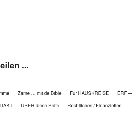
ilen ...
amme
Zäme … mit de Bible
Für HAUSKREISE
ERF —
NTAKT
ÜBER diese Seite
Rechtliches / Finanzielles