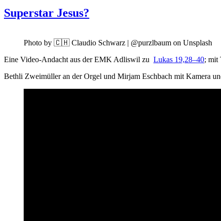
Superstar Jesus?
Pho­to by 🇨🇭 Clau­dio Schwarz | @purzlbaum on Unsplash
Eine Video-Andacht aus der EMK Adliswil zu
Lukas 19,28–40
; mi
Beth­li Zweimüller an der Orgel und Mir­jam Eschbach mit Kam­era un