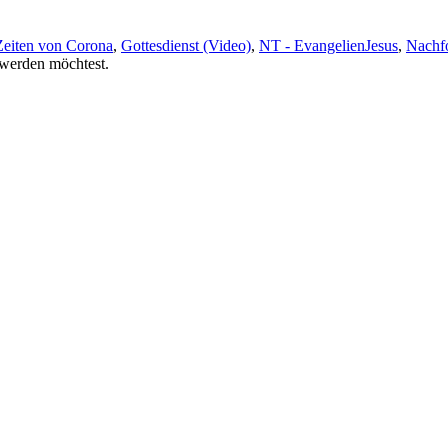
Schlagwörter
Zeiten von Corona
,
Gottesdienst (Video)
,
NT - Evangelien
Jesus
,
Nachf
t werden möchtest.