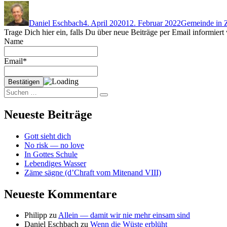
Autor
Veröffentlicht
Kategorien
am
Daniel Eschbach
4. April 2020
12. Februar 2022
Gemeinde in 
Trage Dich hier ein, falls Du über neue Beiträge per Email informier
Name
Email*
Suchen
Suchen
nach:
Neueste Beiträge
Gott sieht dich
No risk — no love
In Gottes Schule
Lebendiges Wasser
Zäme sägne (d’Chraft vom Mitenand VIII)
Neueste Kommentare
Philipp
zu
Allein — damit wir nie mehr einsam sind
Daniel Eschbach
zu
Wenn die Wüste erblüht