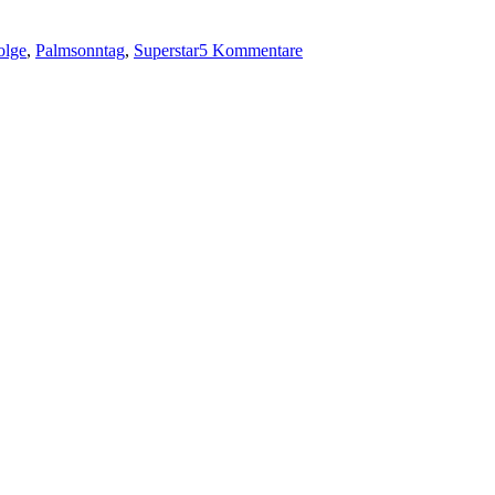
zu
Superstar
olge
,
Palmsonntag
,
Superstar
5 Kommentare
Jesus?