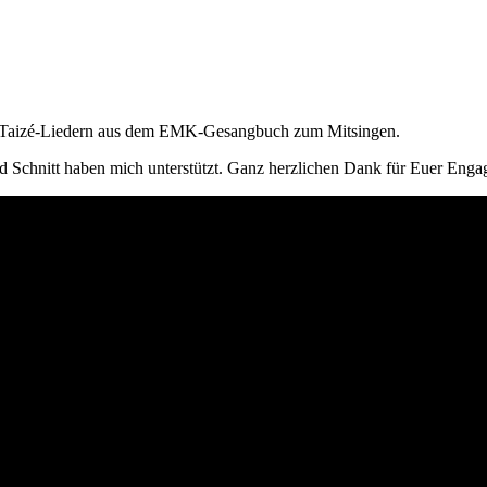
t Taizé-Liedern aus dem EMK-Gesang­buch zum Mitsingen.
d Schnitt haben mich unter­stützt. Ganz her­zlichen Dank für Euer Eng