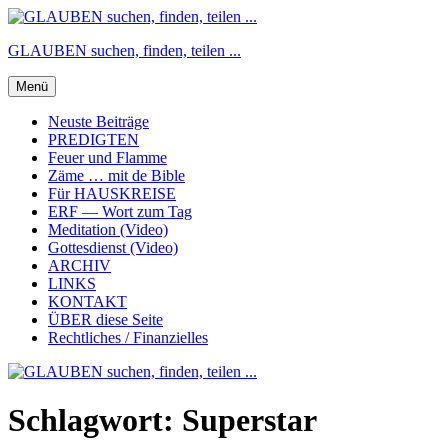
Zum
Inhalt
GLAUBEN suchen, finden, teilen ...
springen
Menü
Neuste Beiträge
PREDIGTEN
Feuer und Flamme
Zäme … mit de Bible
Für HAUSKREISE
ERF — Wort zum Tag
Meditation (Video)
Gottesdienst (Video)
ARCHIV
LINKS
KONTAKT
ÜBER diese Seite
Rechtliches / Finanzielles
Schlagwort:
Superstar