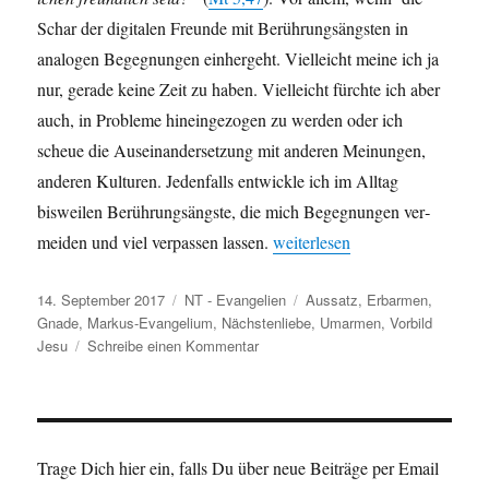
Schar der dig­i­tal­en Fre­unde mit Be­rührungsängsten in
analo­gen Begeg­nun­gen ein­herge­ht. Vielle­icht meine ich ja
nur, ger­ade keine Zeit zu haben. Vielle­icht fürchte ich aber
auch, in Pro­bleme hineinge­zo­gen zu wer­den oder ich
scheue die Auseinan­der­set­zung mit anderen Mei­n­un­gen,
anderen Kul­turen. Jeden­falls entwick­le ich im All­t­ag
bisweilen Berührungsäng­ste, die mich Begeg­nun­gen ver­
„Ohne Berührungsangst“
mei­den und viel ver­passen lassen.
weit­er­lesen
Veröffentlicht
Kategorien
Schlagwörter
14. September 2017
NT - Evangelien
Aussatz
,
Erbarmen
,
am
Gnade
,
Markus-Evangelium
,
Nächstenliebe
,
Umarmen
,
Vorbild
zu
Jesu
Schreibe einen Kommentar
Ohne
Berührungsangst
Trage Dich hier ein, falls Du über neue Beiträge per Email