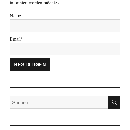
informiert werden möchtest.
Name
Email*
SU
Suchen
nach: