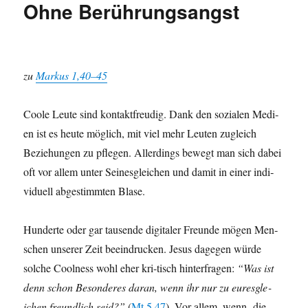
Ohne Berührungsangst
zu
Markus 1,40–45
Coole Leute sind kon­taktfreudig. Dank den sozialen Medi­
en ist es heute möglich, mit viel mehr Leuten zugle­ich
Beziehun­gen zu pfle­gen. Allerd­ings bewegt man sich dabei
oft vor allem unter Seines­glei­chen und damit in ein­er indi­
vidu­ell abges­timmten Blase.
Hun­derte oder gar tausende dig­i­taler Fre­unde mögen Men­
schen unser­er Zeit beein­druck­en. Jesus dage­gen würde
solche Cool­ness wohl eher kri-tisch hin­ter­fra­gen:
“Was ist
denn schon Beson­deres daran, wenn ihr nur zu eures­gle­
ichen fre­undlich seid?”
(
Mt 5,47
). Vor allem, wenn die