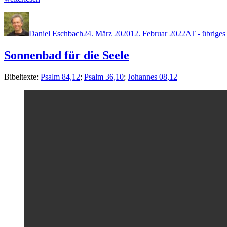
ist wahr?“
Autor
Veröffentlicht
Kategorien
am
Daniel Eschbach
24. März 2020
12. Februar 2022
AT - übriges
Sonnenbad für die Seele
Bibel­texte:
Psalm 84,12
;
Psalm 36,10
;
Johannes 08,12