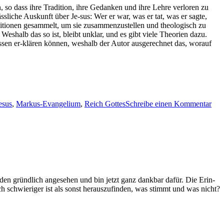
 so dass ihre Tra­di­tion, ihre Gedanken und ihre Lehre ver­loren zu
lässliche Auskun­ft über Je-sus: Wer er war, was er tat, was er sagte,
io­nen gesam­melt, um sie zusam­men­zustellen und the­ol­o­gisch zu
eshalb das so ist, bleibt unklar, und es gibt viele The­o­rien dazu.
ssen er-klären kön­nen, weshalb der Autor aus­gerech­net das, worauf
chlagwörter
zu
GA
esus
,
Markus-Evangelium
,
Reich Gottes
Schreibe einen Kommentar
Got
ist
jetz
en gründlich ange­se­hen und bin jet­zt ganz dankbar dafür. Die Erin­
ch schwieriger ist als son­st her­auszufind­en, was stimmt und was nicht?