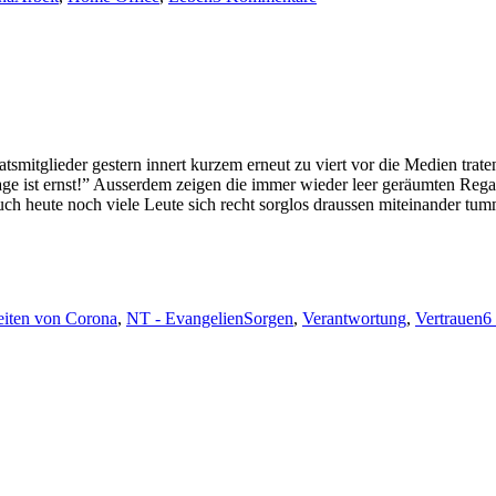
Tipps
aus
meiner
Erfahrung
tsmit­glieder gestern innert kurzem erneut zu viert vor die Medi­en trat
Lage ist ernst!” Ausser­dem zeigen die immer wieder leer geräumten Regale
auch heute noch viele Leute sich recht sor­g­los draussen miteinan­der t
Schlagwörter
eiten von Corona
,
NT - Evangelien
Sorgen
,
Verantwortung
,
Vertrauen
6
Schlagwörter