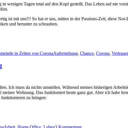
t­ag in weni­gen Tagen total auf den Kopf gestellt. Das Leben auf nie vor
elöst.
­tig ist mit uns!!! So hat er uns, mit­ten in der Pas­sions-Zeit, diese N
­denken und herunter zu schrauben.
Schlagwörter
meinde in Zeiten von Corona
Auferstehung
,
Chance
,
Corona
,
Vertraue
g
llen. Ich muss da nichts umstellen. Während meines bish­eri­gen Arbeit­
 mein­er Woh­nung. Das funk­tion­iert heute ganz gut. Aber ich habe ler­ne
funk­tion­ieren zu bringen:
Schlagwörter
zu
Homeoffice
na
Arbeit
,
Home Office
,
Leben
3 Kommentare
—