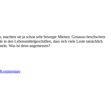
­en, mach­ten sie ja schon sehr besorgte Mienen. Genau­so beschwören
 in den Lebens­mittelgeschäften, dass sich viele Leute tat­säch­lich
um­meln. Was ist denn angemessen?
zu
Sorgt
 Kommentare
euch
nicht!
Seht
die
Lilien
an …!
zu