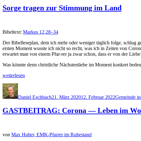
Sorge tragen zur Stimmung im Land
Bibel­text:
Markus 12,28–34
Der Bibelle­se­plan, dem ich mehr oder weniger täglich folge, schlug ge
ersten Moment wusste ich nicht so recht, was ich in Zeit­en von Coro­na 
erwartet man von einem Pfar-rer ja zwar schon, dass er von der Liebe r
Was kön­nte denn christliche Näch­sten­liebe im Moment konkret bede
„Sorge
weit­er­lesen
tra­
Autor
Veröffentlicht
Kategorien
gen
am
zur
Daniel Eschbach
21. März 2020
12. Februar 2022
Gemeinde in
Stim­
mung
GASTBEITRAG: Corona — Leben im Woh
im Land“
von
Max Huber, EMK-Pfar­rer im Ruhestand