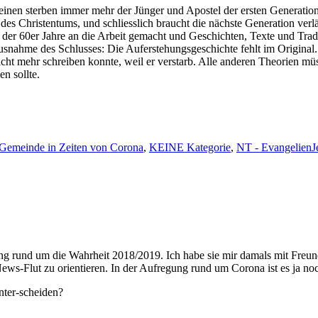
nen ster­ben immer mehr der Jünger und Apos­tel der ersten Gen­er­a­tion,
es Chris­ten­tums, und schliesslich braucht die näch­ste Gen­er­a­tion ver­
er 60er Jahre an die Arbeit gemacht und Geschicht­en, Texte und Tra­di­t
hme des Schlusses: Die Aufer­ste­hungs­geschichte fehlt im Orig­i­nal. W
t mehr schreiben kon­nte, weil er ver­starb. Alle anderen The­o­rien mü
en sollte.
S
Gemeinde in Zeiten von Corona
,
KEINE Kategorie
,
NT - Evangelien
J
ng rund um die Wahrheit 2018/2019. Ich habe sie mir damals mit Fre­un­d
 News-Flut zu ori­en­tieren. In der Aufre­gung rund um Coro­na ist es ja no
nter-scheiden?