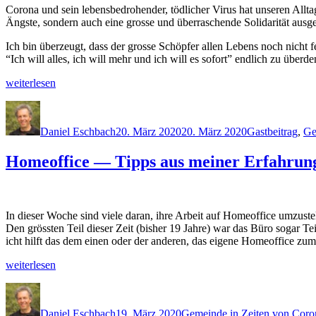
Coro­na und sein lebens­bedro­hen­der, tödlich­er Virus hat unseren All­
Äng­ste, son­dern auch eine grosse und über­raschende Sol­i­dar­ität ausg
Ich bin überzeugt, dass der grosse Schöpfer allen Lebens noch nicht fer
“Ich will alles, ich will mehr und ich will es sofort” endlich zu über
„GASTBEITRAG:
weit­er­lesen
Coro­
Autor
Veröffentlicht
Kategorien
na
am
—
Daniel Eschbach
20. März 2020
20. März 2020
Gastbeitrag
,
Ge
Leben
im
Homeoffice — Tipps aus meiner Erfahrun
Wohlfühl-
Ghet­
to“
In dieser Woche sind viele daran, ihre Arbeit auf Home­of­fice umzuste
Den grössten Teil dieser Zeit (bish­er 19 Jahre) war das Büro sog­ar Teil
icht hil­ft das dem einen oder der anderen, das eigene Home­of­fice zum 
„Home­
weit­er­lesen
of­
Autor
Veröffentlicht
Kategorien
fice
am
—
Daniel Eschbach
19. März 2020
Gemeinde in Zeiten von Coro
Tipps