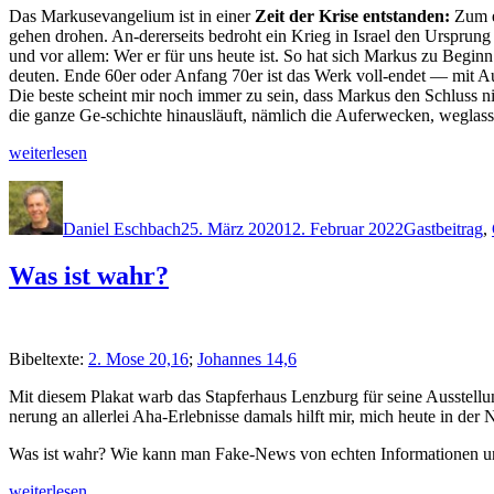
Das Marku­se­van­geli­um ist in ein­er
Zeit der Krise ent­standen:
Zum ei
gehen dro­hen. An-der­er­seits bedro­ht ein Krieg in Israel den Ursprung d
und vor allem: Wer er für uns heute ist. So hat sich Markus zu Beginn d
deuten. Ende 60er oder Anfang 70er ist das Werk voll-endet — mit Aus­na
Die beste scheint mir noch immer zu sein, dass Markus den Schluss nich
die ganze Ge-schichte hin­aus­läuft, näm­lich die Aufer­weck­en, weglass
„GASTBEITRAG:
weit­er­lesen
Gott
Autor
Veröffentlicht
Kategorien
ist
am
jet­
Daniel Eschbach
25. März 2020
12. Februar 2022
Gastbeitrag
,
zt nahe“
Was ist wahr?
Bibel­texte:
2. Mose 20,16
;
Johannes 14,6
Mit diesem Plakat warb das Stapfer­haus Lenzburg für seine Ausstel­lu
nerung an aller­lei Aha-Erleb­nisse damals hil­ft mir, mich heute in der
Was ist wahr? Wie kann man Fake-News von echt­en Infor­ma­tio­nen u
„Was
weit­er­lesen