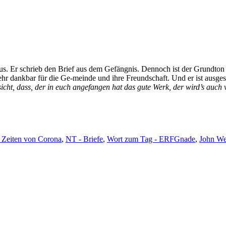
Paulus. Er schrieb den Brief aus dem Gefäng­nis. Den­noch ist der Grund­ton
t sehr dankbar für die Ge-meinde und ihre Fre­und­schaft. Und er ist aus­g
icht, dass, der in euch ange­fan­gen hat das gute Werk, der wird’s auch 
Schlagwörter
 Zeiten von Corona
,
NT - Briefe
,
Wort zum Tag - ERF
Gnade
,
John We