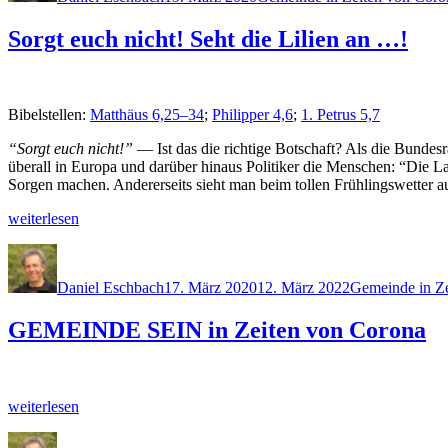
aus
Sorgt euch nicht! Seht die Lilien an …!
mein­
er
Erfahrung“
Bibel­stellen:
Matthäus 6,25–34
;
Philip­per 4,6
;
1. Petrus 5,7
“Sorgt euch nicht!”
— Ist das die richtige Botschaft? Als die Bundesra
über­all in Europa und darüber hin­aus Poli­tik­er die Men­schen: “Die 
Sor­gen machen. An­dererseits sieht man beim tollen Früh­lingswet­ter 
„Sorgt
weit­er­lesen
euch
Autor
Veröffentlicht
Kategorien
nicht!
am
Seht
Daniel Eschbach
17. März 2020
12. März 2022
Gemeinde in Z
die
Lilien
GEMEINDE SEIN in Zeiten von Corona
an …!“
„GEMEINDE
weit­er­lesen
SEIN
Autor
Veröffentlicht
Kategorien
in