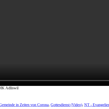
 EMK Adliswil
Gemeinde in Zeiten von Corona
,
Gottesdienst (Video)
,
NT - Evangelie