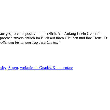
 aus­ge­spro-chen pos­i­tiv und her­zlich. Am Anfang ist ein Gebet für
e­sprochen zuver­sichtlich im Blick auf ihren Glauben und ihre Treue. Er
vol­len­den bis an den Tag Jesu Christi.“
zu
Gottes
sley
,
Segen
,
vorlaufende Gnade
4 Kommentare
Gnade
geht voran