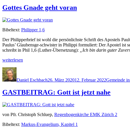
Gottes Gnade geht voran
Bibel­text:
Philip­per 1,6
Der Philip­per­brief ist wohl die per­sön­lich­ste Schrift des Apos­tels 
Paulus’ Glaubens­ge-schwis­ter in Philip­pi for­muliert: Der Apos­tel is
schreibt in Phil 1,6 (Luther-Über­set­zung):
„Ich bin darin guter Zuver­s
„Gottes
weit­er­lesen
Gnade
Autor
Veröffentlicht
Kategorien
geht voran“
am
Daniel Eschbach
26. März 2020
12. Februar 2022
Gemeinde in
GASTBEITRAG: Gott ist jetzt nahe
von Pfr. Christoph Schluep,
Regen­bo­genkirche EMK Zürich 2
Bibel­text:
Markus-Evan­geli­um, Kapi­tel 1