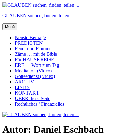
Zum
Inhalt
GLAUBEN suchen, finden, teilen ...
springen
Menü
Neuste Beiträge
PREDIGTEN
Feuer und Flamme
Zäme … mit de Bible
Für HAUSKREISE
ERF — Wort zum Tag
Meditation (Video)
Gottesdienst (Video)
ARCHIV
LINKS
KONTAKT
ÜBER diese Seite
Rechtliches / Finanzielles
Autor:
Daniel Eschbach