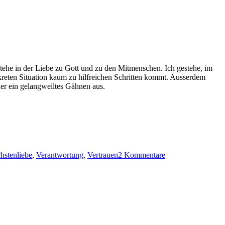
die Seele
ste­he in der Liebe zu Gott und zu den Mit­men­schen. Ich geste­he, im
eten Sit­u­a­tion kaum zu hil­fre­ichen Schrit­ten kommt. Ausser­dem
er ein gelang­weiltes Gäh­nen aus.
zu
Sorge
hstenliebe
,
Verantwortung
,
Vertrauen
2 Kommentare
tragen
zur
Stimmung
im Land