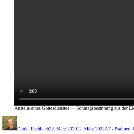
Anstelle eines Gottes­di­en­stes — Son­ntags­besin­nung aus der
Autor
Veröffentlicht
Kategorien
am
Daniel Eschbach
22. März 2020
12. März 2022
AT - Psalmen
,