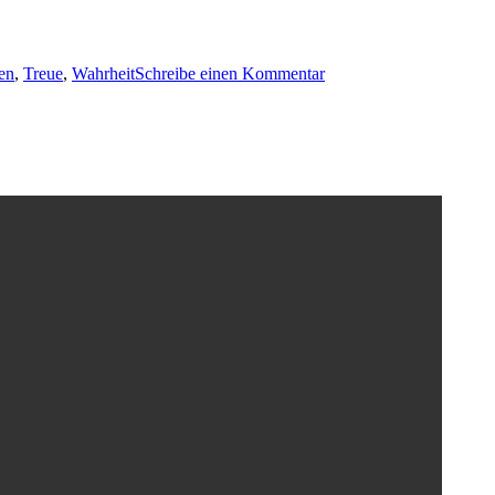
zu
Was
en
,
Treue
,
Wahrheit
Schreibe einen Kommentar
ist wahr?