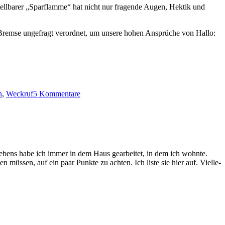
stell­bar­er „Sparflamme“ hat nicht nur fra­gende Augen, Hek­tik und
ot-Bremse unge­fragt verord­net, um unsere hohen Ansprüche von Hal­lo:
zu
GASTBEITRAG:
n
,
Weckruf
5 Kommentare
Corona
—
Leben
im
Wohlfühl-
Ghetto
slebens habe ich immer in dem Haus gear­beit­et, in dem ich wohnte.
n müssen, auf ein paar Punk­te zu acht­en. Ich liste sie hier auf. Vielle­