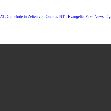
Schlagwörter
 AT
,
Gemeinde in Zeiten von Corona
,
NT - Evangelien
Fake-News
,
lüg