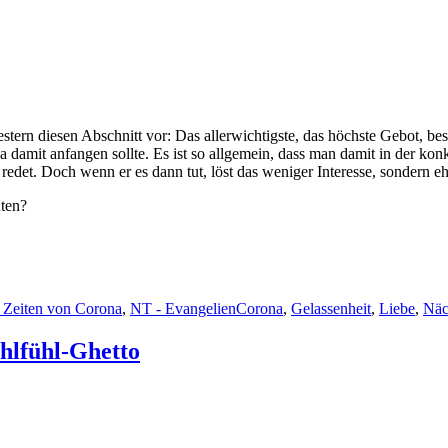
stern diesen Abschnitt vor: Das aller­wichtig­ste, das höch­ste Gebot, be
damit anfan­gen sollte. Es ist so all­ge­mein, dass man damit in der konkr
edet. Doch wenn er es dann tut, löst das weniger Inter­esse, son­dern eh
uten?
Schlagwörter
 Zeiten von Corona
,
NT - Evangelien
Corona
,
Gelassenheit
,
Liebe
,
Näc
lfühl-Ghetto